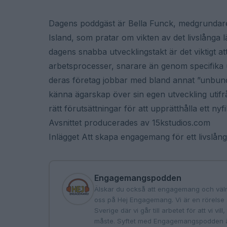
Dagens poddgäst är Bella Funck, medgrundare 
Island, som pratar om vikten av det livslånga lä
dagens snabba utvecklingstakt är det viktigt at
arbetsprocesser, snarare än genom specifika ut
deras företag jobbar med bland annat ”unbundl
känna ägarskap över sin egen utveckling utifr
rätt förutsättningar för att upprätthålla ett n
Avsnittet producerades av 15kstudios.com
Inlägget Att skapa engagemang för ett livslå
Engagemangspodden
Älskar du också att engagemang och väl
oss på Hej Engagemang. Vi är en rörelse 
Sverige där vi går till arbetet för att vi vi
måste. Syftet med Engagemangspodden är 