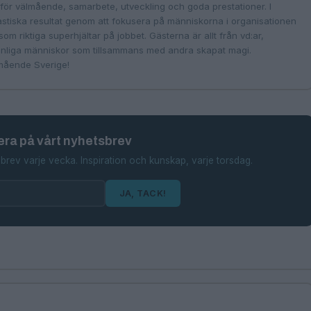
för välmående, samarbete, utveckling och goda prestationer. I
tiska resultat genom att fokusera på människorna i organisationen
om riktiga superhjältar på jobbet. Gästerna är allt från vd:ar,
vanliga människor som tillsammans med andra skapat magi.
lmående Sverige!
ra på vårt nyhetsbrev
brev varje vecka. Inspiration och kunskap, varje torsdag.
JA, TACK!