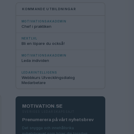
KOMMANDE UTBILDNINGAR
MOTIVATIONSAKADEMIN
Chef i praktiken
NEXTLVL
Bli en löpare du också!
MOTIVATIONSAKADEMIN
Leda individen
LEDARINTELLIGENS
Webbkurs Utvecklingsdialog
Medarbetare
MOTIVATION
.
SE
SVERIGES LEDARSKAPSSAJT
Prenumerera på vårt nyhetsbrev
Det snygga och innehållsrika
nyhetsbrevet som höjer din torsdag.