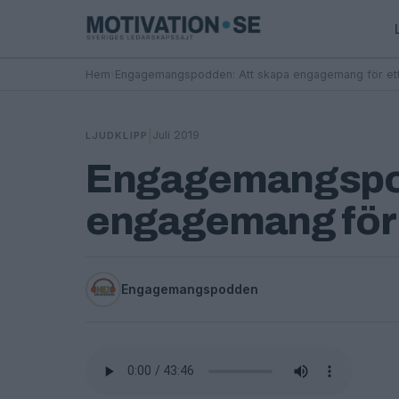
Hem
›
Engagemangspodden: Att skapa engagemang för ett l
|
Juli 2019
LJUDKLIPP
Engagemangspod
engagemang för e
Engagemangspodden