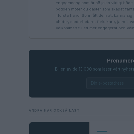
engagemang som är så jäkla viktigt både 
podden möter du gäster som skapat fantas
i första hand. Som fått dem att känna sig s
chefer, medarbetare, forkskare, ja helt 
Välkommen till ett mer engagerat och vä
Prenumere
Bli en av de 13 000 som läser vårt nyhets
ANDRA HAR OCKSÅ LÄST