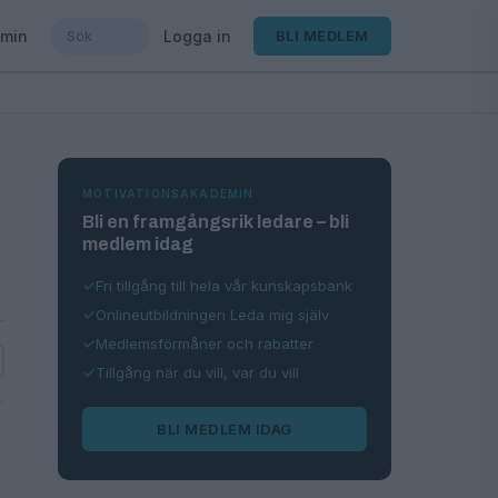
min
Logga in
BLI MEDLEM
MOTIVATIONSAKADEMIN
Bli en framgångsrik ledare – bli
medlem idag
Fri tillgång till hela vår kunskapsbank
Onlineutbildningen Leda mig själv
Medlemsförmåner och rabatter
Tillgång när du vill, var du vill
BLI MEDLEM IDAG