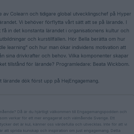
av Colearn och tidigare global utvecklingschef på Hyper
randet. Vi behöver förflytta vårt sätt att se på lärande. I
t få in det konstanta lärandet i organisationens kultur och
bildningar och kurstillfällen. Hör Bella berätta om hur
e learning” och hur man ökar individens motivation att
ån sina drivkrafter och behov. Vilka komponenter skapar
yfiket tillstånd för lärande? Programledare: Beata Wickbom.
ngt lärande dök först upp på HejEngagemang.
mående? Då är du hjärtligt välkommen till Engagemangspodden och
som verkar för ett mer engagerat och välmående Sverige. Ett
ll, tycker det är kul, känner oss värdefulla och utvecklas. Inte för att vi
att sprida kunskap och inspiration om just engagemang. Detta