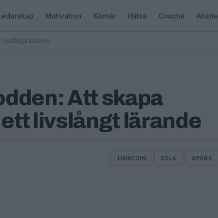
Ledarskap
Motivation
Karriär
Hälsa
Coacha
Akade
ivslångt lärande
den: Att skapa
tt livslångt lärande
LINKEDIN
DELA
SPARA