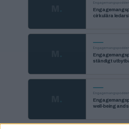
Engagemangspodde
M
.
Engagemangspod
cirkulära ledar
Engagemangspodde
M
.
Engagemangspod
ständigt utbytb
Engagemangspodde
M
.
Engagemangspod
well-being and s