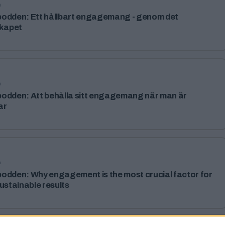
n
den: Ett hållbart engagemang - genom det
skapet
n
den: Att behålla sitt engagemang när man är
ar
n
den: Why engagement is the most crucial factor for
ustainable results