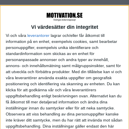
Att se världen som föränderlig
Den här sortens reflektion kring egna förväntningar
Vi värdesätter din integritet
och beteenden kan ge goda resultat. Här är Carol
Vi och våra
leverantorer
lagrar och/eller får åtkomst till
Dwecks forskning om
growth mindset
ett stöd där
information på en enhet, exempelvis cookies, samt bearbetar
hon pratar om ett
growth
mindset som handlar om
personuppgifter, exempelvis unika identifierare och
att man ser en förbättringspotential kontra ett
fixed
standardinformation som skickas av en enhet för
personanpassade annonser och andra typer av innehåll,
mindset som mer handlar om att något är som det
annons- och innehållsmätning samt målgruppsinsikter, samt för
är.
att utveckla och förbättra produkter.
Med din tillåtelse kan vi och
våra leverantörer använda exakta uppgifter om geografisk
Tydlighet A och O
positionering och identifiering via skanning av enheten. Du kan
klicka för att godkänna vår och våra leverantörers
uppgiftsbehandling enligt beskrivningen ovan. Alternativt kan du
Det kan vara bra att vara transparent i sina
få åtkomst till mer detaljerad information och ändra dina
förväntningar, speciellt om det handlar om farhågor.
inställningar innan du samtycker eller för att neka samtycke.
Ofta är vi inte så öppna och ärliga för att inte stöta
Observera att viss behandling av dina personuppgifter kanske
inte kräver ditt samtycke, men du har rätt att invända mot sådan
oss med andra menar Stefan Söderfjäll men vi
uppgiftsbehandling. Dina inställningar gäller endast den här