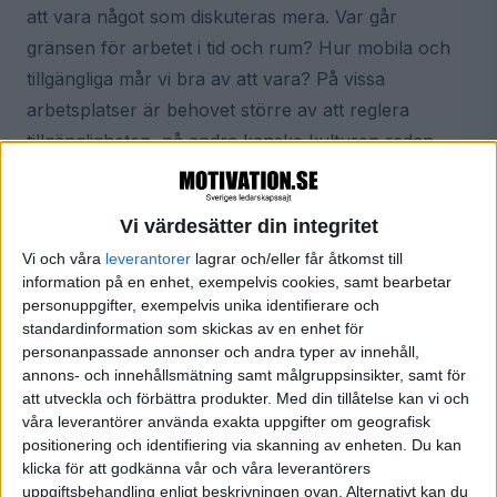
att vara något som diskuteras mera. Var går
gränsen för arbetet i tid och rum? Hur mobila och
tillgängliga mår vi bra av att vara? På vissa
arbetsplatser är behovet större av att reglera
tillgängligheten, på andra kanske kulturen redan
främjar flexibilitet och individen själv kan få möjlighet
att styra. Oavsett vilket tror vi att tydliga
Vi värdesätter din integritet
förväntningar och ramar avgör var gränsen går
Vi och våra
leverantorer
lagrar och/eller får åtkomst till
mellan frihet och gränslöshet.
information på en enhet, exempelvis cookies, samt bearbetar
personuppgifter, exempelvis unika identifierare och
Vi tror också att all kunskap vi har om hur vår
standardinformation som skickas av en enhet för
hjärna fungerar och vad den behöver för att
personanpassade annonser och andra typer av innehåll,
annons- och innehållsmätning samt målgruppsinsikter, samt för
fungera optimalt kommer ta plats i form av att vi
att utveckla och förbättra produkter.
Med din tillåtelse kan vi och
börjar strukturera vår arbetsdag efter hjärnans
våra leverantörer använda exakta uppgifter om geografisk
behov.
positionering och identifiering via skanning av enheten. Du kan
klicka för att godkänna vår och våra leverantörers
uppgiftsbehandling enligt beskrivningen ovan. Alternativt kan du
Så kallade
wearables
som aktivitetsarmband tror vi