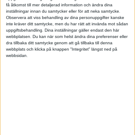
få åtkomst till mer detaljerad information och ändra dina
kommer fortsätta öka i popularitet, på gott och ont.
inställningar innan du samtycker eller för att neka samtycke.
Vi ser behov att förändra beteenden men vad
Observera att viss behandling av dina personuppgifter kanske
inte kräver ditt samtycke, men du har rätt att invända mot sådan
händer när en siffra säger något annat än vår
uppgiftsbehandling. Dina inställningar gäller endast den här
upplevda känsla?
webbplatsen. Du kan när som helst ändra dina preferenser eller
dra tillbaka ditt samtycke genom att gå tillbaka till denna
Andelen äldre i befolkningen ökar och med det
webbplats och klicka på knappen "Integritet" längst ned på
webbsidan.
behovet av lösningar som stöttar hälsan på äldre
dagar. Behovet av arbetskraft inom olika sektorer
ökar också med ökande pensionsavgångar och det
blir en tävlan om talangerna. Fredrik spanar att det
kommer att handla mycket om att individualisera
jobben mer.
Vad vi hoppas att få mer av 2017
Fredrik hoppas att vi slutar att göra som vi alltid