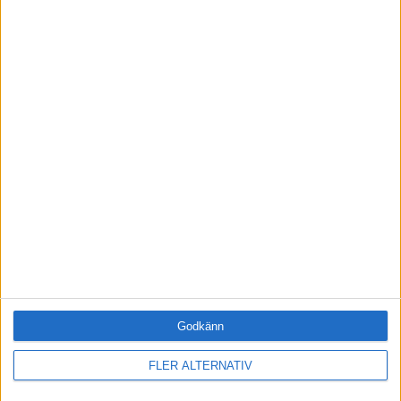
M
.
Paula Fagerlund – Att driva
innovation och skapa
engagemang för ny teknik
Engagemangspodden
Engagemangspodden: 60.
M
.
Johan Waller – Så skapar vi
mer engagerande
arbetsuppgifter och
välmående företag
Godkänn
MOTIVATIONSAKADEMIN
FLER ALTERNATIV
Bli en framgångsrik ledare – bli medlem idag