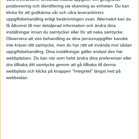
riktiga superhjältar på jobbet. Gästerna är allt
positionering och identifiering via skanning av enheten. Du kan
från vd:ar, chefer, medarbetare, forkskare, ja
klicka för att godkänna vår och våra leverantörers
helt vanliga människor som tillsammans med
uppgiftsbehandling enligt beskrivningen ovan. Alternativt kan du
andra skapat magi. Välkommen till ett mer
få åtkomst till mer detaljerad information och ändra dina
engagerat och välmående Sverige!
inställningar innan du samtycker eller för att neka samtycke.
Observera att viss behandling av dina personuppgifter kanske
inte kräver ditt samtycke, men du har rätt att invända mot sådan
uppgiftsbehandling. Dina inställningar gäller endast den här
webbplatsen. Du kan när som helst ändra dina preferenser eller
Prenumerera på vårt nyhetsbrev
dra tillbaka ditt samtycke genom att gå tillbaka till denna
Bli en av de 13 000 som läser vårt nyhetsbrev varje
webbplats och klicka på knappen "Integritet" längst ned på
vecka. Inspiration och kunskap, varje torsdag.
webbsidan.
JA, TACK!
ANDRA HAR OCKSÅ LÄST