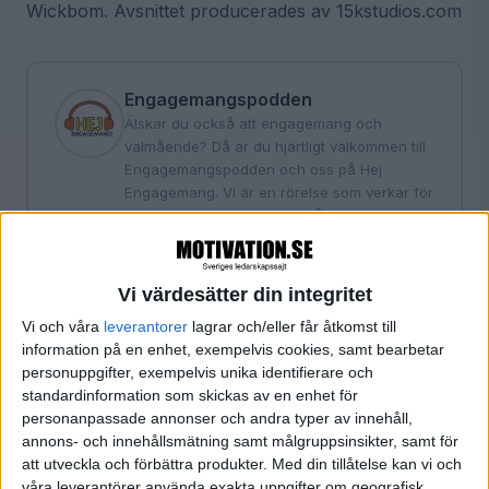
Wickbom. Avsnittet producerades av 15kstudios.com
Engagemangspodden
Älskar du också att engagemang och
välmående? Då är du hjärtligt välkommen till
Engagemangspodden och oss på Hej
Engagemang. Vi är en rörelse som verkar för
ett mer engagerat och välmående Sverige.
Ett Sverige där vi går till arbetet för att vi vill,
tycker det är kul, känner oss värdefulla och
utvecklas. Inte för att vi måste. Syftet med
Vi värdesätter din integritet
Engagemangspodden är att sprida kunskap
Vi och våra
leverantorer
lagrar och/eller får åtkomst till
och inspiration om just engagemang. Detta
information på en enhet, exempelvis cookies, samt bearbetar
engagemang som är så jäkla viktigt både för
personuppgifter, exempelvis unika identifierare och
välmående, samarbete, utveckling och goda
standardinformation som skickas av en enhet för
prestationer. I podden möter du gäster som
personanpassade annonser och andra typer av innehåll,
skapat fantastiska resultat genom att
annons- och innehållsmätning samt målgruppsinsikter, samt för
fokusera på människorna i organisationen i
att utveckla och förbättra produkter.
Med din tillåtelse kan vi och
första hand. Som fått dem att känna sig som
våra leverantörer använda exakta uppgifter om geografisk