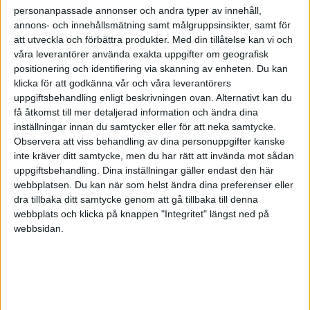
personanpassade annonser och andra typer av innehåll,
– ”Vill” slår ”måste” sju dagar i veckan, säger Johan
annons- och innehållsmätning samt målgruppsinsikter, samt för
Book.
att utveckla och förbättra produkter.
Med din tillåtelse kan vi och
våra leverantörer använda exakta uppgifter om geografisk
positionering och identifiering via skanning av enheten. Du kan
Vår samarbetspartner motivation.se har mååånga
klicka för att godkänna vår och våra leverantörers
artiklar om ledarskap. Den här veckan har vi valt en
uppgiftsbehandling enligt beskrivningen ovan. Alternativt kan du
som är skriven av just Johan Book, vår gäst i det
få åtkomst till mer detaljerad information och ändra dina
inställningar innan du samtycker eller för att neka samtycke.
här avsnittet. Den handlar om det magiska receptet
Observera att viss behandling av dina personuppgifter kanske
för medarbetarengagemang. Trevlig läsning önskar
inte kräver ditt samtycke, men du har rätt att invända mot sådan
vi!
uppgiftsbehandling. Dina inställningar gäller endast den här
webbplatsen. Du kan när som helst ändra dina preferenser eller
dra tillbaka ditt samtycke genom att gå tillbaka till denna
webbplats och klicka på knappen "Integritet" längst ned på
Health for wealth
webbsidan.
- en podd om hållbar hälsa på jobbet
Health for wealth handlar om hållbar hälsa
på jobbet - på riktigt.
Hälsa som strategi och del av affärsplanen,
långt från enstaka friskvårdsinsatser.