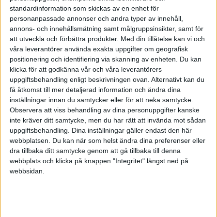
nervositeten. Fokusera på ditt budskap istället.
standardinformation som skickas av en enhet för
personanpassade annonser och andra typer av innehåll,
annons- och innehållsmätning samt målgruppsinsikter, samt för
att utveckla och förbättra produkter.
Med din tillåtelse kan vi och
Skapa en röd tråd
våra leverantörer använda exakta uppgifter om geografisk
positionering och identifiering via skanning av enheten. Du kan
Ge dig själv att förbereda en bra inledning, innehåll
klicka för att godkänna vår och våra leverantörers
och avslutning. Ha en ram, en röd tråd.
uppgiftsbehandling enligt beskrivningen ovan. Alternativt kan du
få åtkomst till mer detaljerad information och ändra dina
inställningar innan du samtycker eller för att neka samtycke.
Observera att viss behandling av dina personuppgifter kanske
Engagera med frågor
inte kräver ditt samtycke, men du har rätt att invända mot sådan
uppgiftsbehandling. Dina inställningar gäller endast den här
Engagera dem du har i rummet – hur inleder du? En
webbplatsen. Du kan när som helst ändra dina preferenser eller
dra tillbaka ditt samtycke genom att gå tillbaka till denna
fråga kan väcka intresse och göra det tryggare och
webbplats och klicka på knappen "Integritet" längst ned på
roligare att börja.
webbsidan.
Repetera gärna och ofta