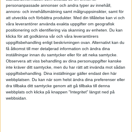
överväldigade av den enorma skaran av
personanpassade annonser och andra typer av innehåll,
lyssnare, och vi blir fortfarande lika glada av
annons- och innehållsmätning samt målgruppsinsikter, samt för
alla tackmeddelanden, frågor och hejarop.
att utveckla och förbättra produkter.
Med din tillåtelse kan vi och
Känslan och insikten om att vi fått lov att
våra leverantörer använda exakta uppgifter om geografisk
betyda något viktigt för många människor
positionering och identifiering via skanning av enheten. Du kan
växer varje gång som någon knackar någon
klicka för att godkänna vår och våra leverantörers
av oss på axeln när det har känt igen oss i
uppgiftsbehandling enligt beskrivningen ovan. Alternativt kan du
ett sammanhang och kommer fram och
få åtkomst till mer detaljerad information och ändra dina
tackar för podden.
inställningar innan du samtycker eller för att neka samtycke.
En sak är säker. Vi hade inte kunnat drömma
Observera att viss behandling av dina personuppgifter kanske
om att vår podd skulle ha en sådan inverkan
inte kräver ditt samtycke, men du har rätt att invända mot sådan
på så många människor. Flera ledare
uppgiftsbehandling. Dina inställningar gäller endast den här
använder den idag även som verktyg när de
webbplatsen. Du kan när som helst ändra dina preferenser eller
ska träna sina egna ledare internt i
dra tillbaka ditt samtycke genom att gå tillbaka till denna
organisationen. Vi har fortfarande lika roligt i
webbplats och klicka på knappen "Integritet" längst ned på
vårt samarbete och kommer inte att sluta på
webbsidan.
ett bra tag framöver.
VI ser fram emot att få möta dig många
gånger framöver som dina personliga
ledartränare på din resa mot ett
framgångsrikt ledarskap!