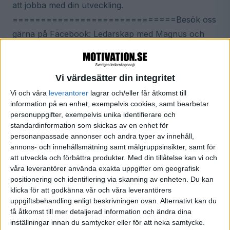
att jobba med din utveckling.
=============================Besök oss
gärna på Facebook: Ledarskap med Magnus och
Kim för att se material från avsnittet, dela det med
dina vänner och bidra med kommentarer om
ledarskap.Medverkande: Magnus Gnisterhed, Kim
Vi värdesätter din integritet
KarhuTekniker: Daniel Hultander
Vi och våra
leverantorer
lagrar och/eller får åtkomst till
information på en enhet, exempelvis cookies, samt bearbetar
personuppgifter, exempelvis unika identifierare och
standardinformation som skickas av en enhet för
Ledarskap med Magnus och Kim
personanpassade annonser och andra typer av innehåll,
I podden Ledarskap med Magnus och Kim
annons- och innehållsmätning samt målgruppsinsikter, samt för
delar ledarskapstränarna Magnus
att utveckla och förbättra produkter.
Med din tillåtelse kan vi och
Gnisterhed och Kim Karhu med sig av
våra leverantörer använda exakta uppgifter om geografisk
strategier för hur du kan utvecklas och
positionering och identifiering via skanning av enheten. Du kan
växa som ledare. Tillsammans med
klicka för att godkänna vår och våra leverantörers
Magnus och Kim utmanas du på ett
uppgiftsbehandling enligt beskrivningen ovan. Alternativt kan du
lättillgängligt sätt att nå dina uppsatta mål
få åtkomst till mer detaljerad information och ändra dina
och skapa en hållbar väg till framgång
inställningar innan du samtycker eller för att neka samtycke.