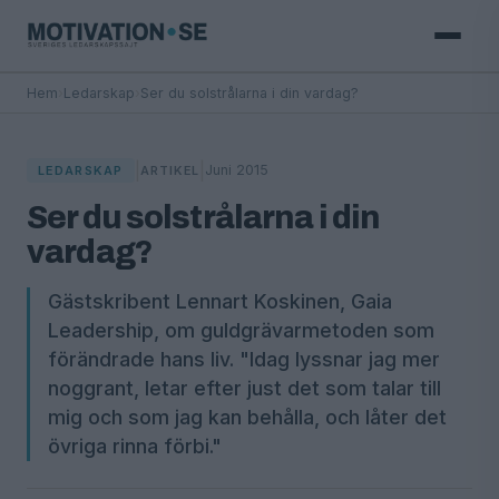
Hem
›
Ledarskap
›
Ser du solstrålarna i din vardag?
|
|
Juni 2015
LEDARSKAP
ARTIKEL
Ser du solstrålarna i din
vardag?
Gästskribent Lennart Koskinen, Gaia
Leadership, om guldgrävarmetoden som
förändrade hans liv. "Idag lyssnar jag mer
noggrant, letar efter just det som talar till
mig och som jag kan behålla, och låter det
övriga rinna förbi."