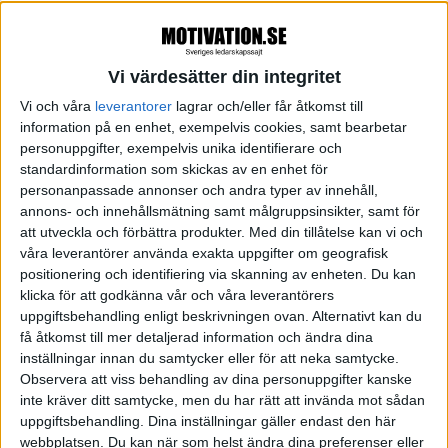
naturligtvis hade förberett sig och förmodligen ville
säga något av vikt. Varför fäste jag mig då främst vid
det som kanske inte riktigt höll måttet?
Vi värdesätter din integritet
Istället beslöt jag mig för att leta efter guldkornen i
Vi och våra
leverantorer
lagrar och/eller får åtkomst till
information på en enhet, exempelvis cookies, samt bearbetar
gruset.
personuppgifter, exempelvis unika identifierare och
standardinformation som skickas av en enhet för
När man gräver efter guld, vilket jag aldrig har gjort
personanpassade annonser och andra typer av innehåll,
bokstavligen, föreställer jag mig att det mest blir
annons- och innehållsmätning samt målgruppsinsikter, samt för
att utveckla och förbättra produkter.
Med din tillåtelse kan vi och
grus, sand och lera. Men det är vad man låter rinna
våra leverantörer använda exakta uppgifter om geografisk
bort. Istället letar man efter de små - eller större,
positionering och identifiering via skanning av enheten. Du kan
guldkornen.
klicka för att godkänna vår och våra leverantörers
uppgiftsbehandling enligt beskrivningen ovan. Alternativt kan du
få åtkomst till mer detaljerad information och ändra dina
Det är ju vad guldletandet går ut på, vaska fram det
inställningar innan du samtycker eller för att neka samtycke.
värdefulla och låta det övriga rinna förbi.
Observera att viss behandling av dina personuppgifter kanske
inte kräver ditt samtycke, men du har rätt att invända mot sådan
Jag kan försäkra att jag sedan den dagen inte har
uppgiftsbehandling. Dina inställningar gäller endast den här
avhört en enda riktigt dålig predikan. Denna
webbplatsen. Du kan när som helst ändra dina preferenser eller