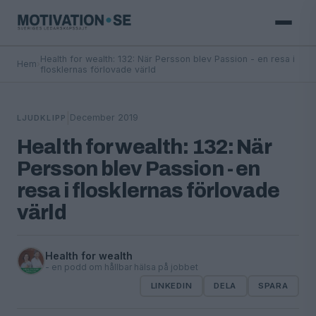
Health for wealth: 132: När Persson blev Passion - en resa i
Hem
›
flosklernas förlovade värld
|
December 2019
LJUDKLIPP
Health for wealth: 132: När
Persson blev Passion - en
resa i flosklernas förlovade
värld
Health for wealth
- en podd om hållbar hälsa på jobbet
LINKEDIN
DELA
SPARA