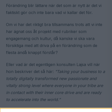
Förändring blir lättare när det som är nytt är det vi
faktiskt gör och inte bara vad vi kallar det för.
Om vi har det riktigt bra tillsammans trots att vi inte
har ägnat oss åt projekt med rubriker som
engagemang och kultur, då kanske vi ska vara
försiktiga med att driva på en förändring som de
flesta ändå knappt förstår?
Eller vad är det egentligen konsulten Lajsa vill när
hon beskriver det så här:
"Taking your business to a
totally digitally transformed new passionate and
vitally strong level where everyone in your tribe are
in contact with their inner core drive and are ready
to accelerate into the world.”
Vad använder ni för begrepp i er organisation som