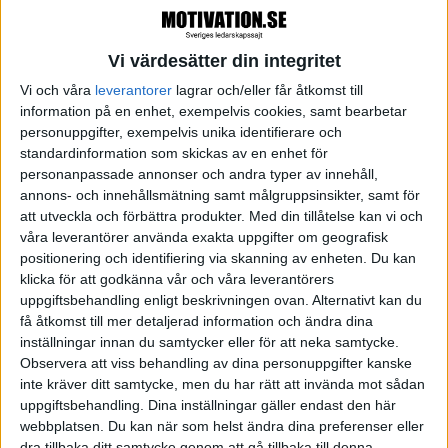
det kan råda olika tolkningar av? Vad kan man säga
istället, på ren svenska?
Vi värdesätter din integritet
Vi och våra
leverantorer
lagrar och/eller får åtkomst till
Vi ser fram emot att fortsätta fokusera på det som
information på en enhet, exempelvis cookies, samt bearbetar
är bra för medarbetare på riktigt även under 2020.
personuppgifter, exempelvis unika identifierare och
standardinformation som skickas av en enhet för
Vi ska göra vårt bästa för att tala klarspråk och
personanpassade annonser och andra typer av innehåll,
fokusera på beteenden som kan göra oss bättre
annons- och innehållsmätning samt målgruppsinsikter, samt för
tillsammans.
att utveckla och förbättra produkter.
Med din tillåtelse kan vi och
våra leverantörer använda exakta uppgifter om geografisk
positionering och identifiering via skanning av enheten. Du kan
God jul till alla er som lyssnar, ett stort tack för det
klicka för att godkänna vår och våra leverantörers
här året och gott nytt 2020!
uppgiftsbehandling enligt beskrivningen ovan. Alternativt kan du
få åtkomst till mer detaljerad information och ändra dina
/ Annie och Boel
inställningar innan du samtycker eller för att neka samtycke.
Observera att viss behandling av dina personuppgifter kanske
Vår samarbetspartner Twitch Health har med sin
inte kräver ditt samtycke, men du har rätt att invända mot sådan
uppgiftsbehandling. Dina inställningar gäller endast den här
långa erfarenhet av att hjälpa organisationer med ett
webbplatsen. Du kan när som helst ändra dina preferenser eller
framgångsrikt hälsoarbete sett exempel på många
dra tillbaka ditt samtycke genom att gå tillbaka till denna