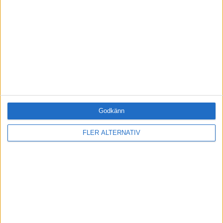
M
.
det tid eller plats som avgör
när du jobbar? (repris)
Ledarskap med Magnus och Kim
M
.
Ledarskap med Magnus och
Kim: 182 Från minus till plus –
att jämföra sig med andra
Godkänn
FLER ALTERNATIV
Ledarskap med Magnus och Kim
M
.
Ledarskap med Magnus och
Kim: 181 Att överta
ledarskap