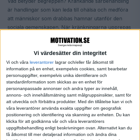
Vad betyder begreppen? Kränkande särbehandling
är handlingar som kan leda till ohälsa och medföra
att människor som drabbas hamnar utanför den
sociala gemenskapen. När kränkningarna upprepas
och pågår under en längre tid kallas det mobbning. I
definitionen ingår också att det råder en obalans i
Vi värdesätter din integritet
makt mellan förövare och offer.
Vi och våra
leverantorer
lagrar och/eller får åtkomst till
Hur hanterar man mobbning och kränkningar? A
information på en enhet, exempelvis cookies, samt bearbetar
personuppgifter, exempelvis unika identifierare och
och O är respekt, saklighet och systematik, säger
standardinformation som skickas av en enhet för
Stefan. Det gäller i relation till alla inblandade, både
personanpassade annonser och andra typer av innehåll,
den som anklagar och den som anklagas. Det måste
annons- och innehållsmätning samt målgruppsinsikter, samt för
att utveckla och förbättra produkter.
Med din tillåtelse kan vi och
finnas saklig grund för det vi påstår. En individs
våra leverantörer använda exakta uppgifter om geografisk
upplevelse räcker inte. Systematiken innebär att det
positionering och identifiering via skanning av enheten. Du kan
måste finnas ett fastställt arbetssätt som också
klicka för att godkänna vår och våra leverantörers
uppgiftsbehandling enligt beskrivningen ovan. Alternativt kan du
öppet kommuniceras.
få åtkomst till mer detaljerad information och ändra dina