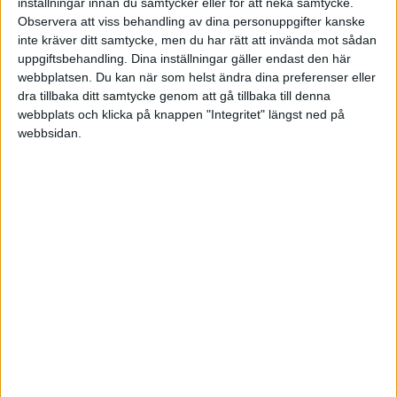
inställningar innan du samtycker eller för att neka samtycke.
I de organisationer som lyckas med sitt
Observera att viss behandling av dina personuppgifter kanske
förebyggande arbete har man satsat på att höja
inte kräver ditt samtycke, men du har rätt att invända mot sådan
uppgiftsbehandling. Dina inställningar gäller endast den här
kunskapen om mobbning och kränkande
webbplatsen. Du kan när som helst ändra dina preferenser eller
särbehandling hos alla medarbetare. Stefan ger
dra tillbaka ditt samtycke genom att gå tillbaka till denna
exempel på några kommuner där förekomsten av
webbplats och klicka på knappen "Integritet" längst ned på
webbsidan.
mobbning gick ned till hälften med ett gott
systematiskt arbete. Här har man jobbat med
ledarskapet och framförallt den sociala aspekten.
Man har också jobbat med konflikthantering och
med en ökad förståelse för att konflikter är naturliga
i alla sammanhang där människor samverkar.
"Man får vara dum men inte elak" är en slogan
Stefan fångat upp från ett företag han följt. Vi är
alla människor som kan göra fel men om vi vet att
vårt beteende sårar någon och vi ändå upprepar