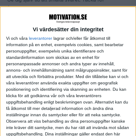
återkopplingen och nya perspektiv. Säg att du ska
tänka igenom det innan du svarar eller återkommer,
om det behövs. Undvik att brusa upp. Det är inget
Vi värdesätter din integritet
konstigt att bli både arg och ledsen men förbered
Vi och våra
leverantorer
lagrar och/eller får åtkomst till
dig så att inte känslorna kommer i vägen för själva
information på en enhet, exempelvis cookies, samt bearbetar
samtalet. Står mycket på spel, stå på dig. Men gör
personuppgifter, exempelvis unika identifierare och
standardinformation som skickas av en enhet för
det i första hand med vänlighet – man blir oftare
personanpassade annonser och andra typer av innehåll,
lyssnad på då.
annons- och innehållsmätning samt målgruppsinsikter, samt för
att utveckla och förbättra produkter.
Med din tillåtelse kan vi och
våra leverantörer använda exakta uppgifter om geografisk
positionering och identifiering via skanning av enheten. Du kan
5. Be chefen förtydliga om saker och ting är oklara
klicka för att godkänna vår och våra leverantörers
uppgiftsbehandling enligt beskrivningen ovan. Alternativt kan du
Ställ de följdfrågor du behöver för att förstå vad din
få åtkomst till mer detaljerad information och ändra dina
chef menar. Förtydliga gärna med en extra fråga: Så
inställningar innan du samtycker eller för att neka samtycke.
Observera att viss behandling av dina personuppgifter kanske
du menar att jag ska göra så här? Lycka till med dina
inte kräver ditt samtycke, men du har rätt att invända mot sådan
samtal.
uppgiftsbehandling. Dina inställningar gäller endast den här