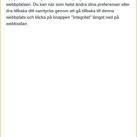
webbplatsen. Du kan när som helst ändra dina preferenser eller
dra tillbaka ditt samtycke genom att gå tillbaka till denna
webbplats och klicka på knappen "Integritet" längst ned på
Här är länken till ett tidigare avsnitt om destruktivt
webbsidan.
ledarskap som vi nämner i det här avsnittet.
Vår partner Twitch Health vet att många
hälsosatsningar misslyckas trots att ansatsen är god!
De slår huvudet på spiken när de säger att vi
behöver mer hälsa som blir av. Hela tiden, i
vardagen. Läs mer på twitchhealth.se
Hosted on Acast. See acast.com/privacy for more information.