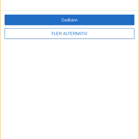
Health for wealth
Godkänn
M
.
Health for wealth: 297:
Förbättra rätt - på rätt sätt
FLER ALTERNATIV
(repris)
Ledarskap med Magnus och Kim
M
.
Ledarskap med Magnus och
Kim: 264 Tänker du byta
jobb?
MOTIVATIONSAKADEMIN
Bli en framgångsrik ledare – bli medlem idag