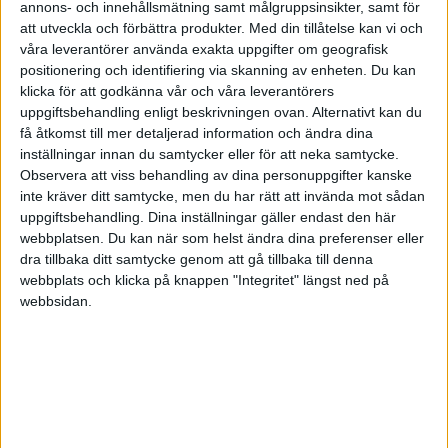
annons- och innehållsmätning samt målgruppsinsikter, samt för
Ett annat verktyg är
mikroreflektion
, att få fatt i sig
att utveckla och förbättra produkter.
Med din tillåtelse kan vi och
sjålv i vardagen för att fråga ”vad var jag just med
våra leverantörer använda exakta uppgifter om geografisk
om – och hur påverkade det mig?”. När vi ser och
positionering och identifiering via skanning av enheten. Du kan
klicka för att godkänna vår och våra leverantörers
namnger värdet i vardagens små handlingar växer
uppgiftsbehandling enligt beskrivningen ovan. Alternativt kan du
känskan av meningsfullhet.
få åtkomst till mer detaljerad information och ändra dina
inställningar innan du samtycker eller för att neka samtycke.
Observera att viss behandling av dina personuppgifter kanske
inte kräver ditt samtycke, men du har rätt att invända mot sådan
Prova i veckan
uppgiftsbehandling. Dina inställningar gäller endast den här
webbplatsen. Du kan när som helst ändra dina preferenser eller
Reframa en återkommande “måste-uppgift” så att
dra tillbaka ditt samtycke genom att gå tillbaka till denna
den får mening eller bättre miljö.
webbplats och klicka på knappen "Integritet" längst ned på
webbsidan.
Lägg in två mikropauser för reflektion varje dag.
Ta ett samtal om ramar för flexibilitet i ditt team –
vad funkar nu, vad behöver vi mer av?