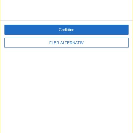
·
Per Winblad
LEDARSKAP
Att navigera i nyhetsflödet
Så kan du tänka källkritiskt och
Godkänn
förnuftigt.
FLER ALTERNATIV
·
Per Winblad
LEDARSKAP
Fyra nycklar till livsbalans
Mer energi och mindre stress.
Ledarskap med Magnus och Kim
M
.
Ledarskap med Magnus och
Kim: 305 Ledarens
sårbarhet, del 2