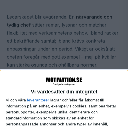
Ledarskapet blir avgörande. En
närvarande och
tydlig chef
sätter ramar, lyssnar och matchar
flexibilitet med verksamhetens behov. Ibland räcker
ett bekräftande samtal; ibland krävs konkreta
anpassningar under en period. Viktigt är också att
chefen föregår med gott exempel – mejl på kvällar
kan stärka osunda och ohållbara normer.
Organisationer kan stärka flexability genom enkla
strukturer: rimliga teamstorlekar, tydliga
Vi värdesätter din integritet
förväntningar i medarbetarsamtal och praktiska stöd
Vi och våra
leverantorer
lagrar och/eller får åtkomst till
som gör vardagen genomförbar. Rättvisa betyder
information på en enhet, exempelvis cookies, samt bearbetar
inte alltid “lika för alla”, utan
hållbara lösningar för
personuppgifter, exempelvis unika identifierare och
var och en
inom gemensamma ramar.
standardinformation som skickas av en enhet för
personanpassade annonser och andra typer av innehåll,