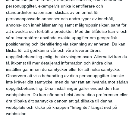
vårt avlånga land som hade nytta av vår
personuppgifter, exempelvis unika identifierare och
podd i sitt ledarskap så då hade vi inte
standardinformation som skickas av en enhet för
jobbat förgäves! Det visade sig att från den
personanpassade annonser och andra typer av innehåll,
ringa begynnelsen började vår lyssnarskara
annons- och innehållsmätning samt målgruppsinsikter, samt för
öka stadigt. Vi firade när vi hade passerat 1
att utveckla och förbättra produkter.
Med din tillåtelse kan vi och
miljon streamingar! Vi är fortfarande
våra leverantörer använda exakta uppgifter om geografisk
överväldigade av den enorma skaran av
positionering och identifiering via skanning av enheten. Du kan
lyssnare, och vi blir fortfarande lika glada av
klicka för att godkänna vår och våra leverantörers
alla tackmeddelanden, frågor och hejarop.
uppgiftsbehandling enligt beskrivningen ovan. Alternativt kan du
Känslan och insikten om att vi fått lov att
få åtkomst till mer detaljerad information och ändra dina
betyda något viktigt för många människor
inställningar innan du samtycker eller för att neka samtycke.
växer varje gång som någon knackar någon
Observera att viss behandling av dina personuppgifter kanske
av oss på axeln när det har känt igen oss i
inte kräver ditt samtycke, men du har rätt att invända mot sådan
ett sammanhang och kommer fram och
uppgiftsbehandling. Dina inställningar gäller endast den här
tackar för podden.
webbplatsen. Du kan när som helst ändra dina preferenser eller
En sak är säker. Vi hade inte kunnat drömma
dra tillbaka ditt samtycke genom att gå tillbaka till denna
om att vår podd skulle ha en sådan inverkan
webbplats och klicka på knappen "Integritet" längst ned på
på så många människor. Flera ledare
webbsidan.
använder den idag även som verktyg när de
ska träna sina egna ledare internt i
organisationen. Vi har fortfarande lika roligt i