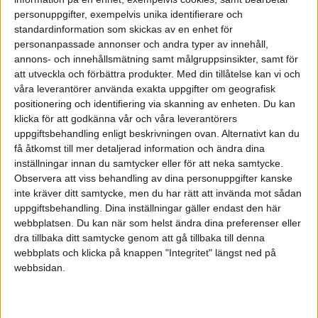
vårt avlånga land som hade nytta av vår
personuppgifter, exempelvis unika identifierare och
podd i sitt ledarskap så då hade vi inte
standardinformation som skickas av en enhet för
jobbat förgäves! Det visade sig att från den
personanpassade annonser och andra typer av innehåll,
ringa begynnelsen började vår lyssnarskara
annons- och innehållsmätning samt målgruppsinsikter, samt för
öka stadigt. Vi firade när vi hade passerat 1
att utveckla och förbättra produkter.
Med din tillåtelse kan vi och
miljon streamingar! Vi är fortfarande
våra leverantörer använda exakta uppgifter om geografisk
överväldigade av den enorma skaran av
positionering och identifiering via skanning av enheten. Du kan
lyssnare, och vi blir fortfarande lika glada av
klicka för att godkänna vår och våra leverantörers
alla tackmeddelanden, frågor och hejarop.
uppgiftsbehandling enligt beskrivningen ovan. Alternativt kan du
Känslan och insikten om att vi fått lov att
få åtkomst till mer detaljerad information och ändra dina
betyda något viktigt för många människor
inställningar innan du samtycker eller för att neka samtycke.
växer varje gång som någon knackar någon
Observera att viss behandling av dina personuppgifter kanske
av oss på axeln när det har känt igen oss i
inte kräver ditt samtycke, men du har rätt att invända mot sådan
ett sammanhang och kommer fram och
uppgiftsbehandling. Dina inställningar gäller endast den här
tackar för podden.
webbplatsen. Du kan när som helst ändra dina preferenser eller
En sak är säker. Vi hade inte kunnat drömma
dra tillbaka ditt samtycke genom att gå tillbaka till denna
om att vår podd skulle ha en sådan inverkan
webbplats och klicka på knappen "Integritet" längst ned på
på så många människor. Flera ledare
webbsidan.
använder den idag även som verktyg när de
ska träna sina egna ledare internt i
organisationen. Vi har fortfarande lika roligt i