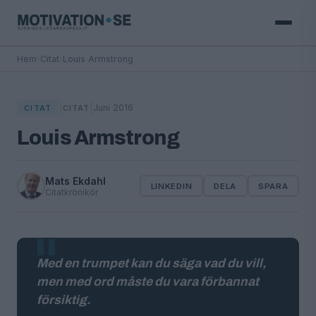
Hem
›
Citat
›
Louis Armstrong
|
|
Juni 2016
CITAT
CITAT
Louis Armstrong
Mats Ekdahl
LINKEDIN
DELA
SPARA
Citatkrönikör
Med en trumpet kan du säga vad du vill,
men med ord måste du vara förbannat
försiktig.