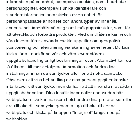
information på en enhet, exempelvis cookies, samt bearbetar
Författare till Tore Wretmans biografier plus
personuppgifter, exempelvis unika identifierare och
ett flertal egna böcker, nu senast prisade
standardinformation som skickas av en enhet för
Ägget - en mat- och kulturhistoria. Som
personanpassade annonser och andra typer av innehåll,
nästan ingen annan har han själv prövat på
annons- och innehållsmätning samt målgruppsinsikter, samt för
olika medieformer liksom ägandeformernas
att utveckla och förbättra produkter.
Med din tillåtelse kan vi och
mångfald. Han har belönats med Stora
våra leverantörer använda exakta uppgifter om geografisk
Journalistpriset för flaggskeppet Vecko-
positionering och identifiering via skanning av enheten. Du kan
Journalens sista nummer och för tidningen
klicka för att godkänna vår och våra leverantörers
Resumé.
uppgiftsbehandling enligt beskrivningen ovan. Alternativt kan du
Nedan ser du samtliga citat kompilerade
få åtkomst till mer detaljerad information och ändra dina
av Mats Ekdahl
inställningar innan du samtycker eller för att neka samtycke.
Observera att viss behandling av dina personuppgifter kanske
inte kräver ditt samtycke, men du har rätt att invända mot sådan
uppgiftsbehandling. Dina inställningar gäller endast den här
webbplatsen. Du kan när som helst ändra dina preferenser eller
Prenumerera på vårt nyhetsbrev
dra tillbaka ditt samtycke genom att gå tillbaka till denna
Bli en av de 13 000 som läser vårt nyhetsbrev varje
webbplats och klicka på knappen "Integritet" längst ned på
vecka. Inspiration och kunskap, varje torsdag.
webbsidan.