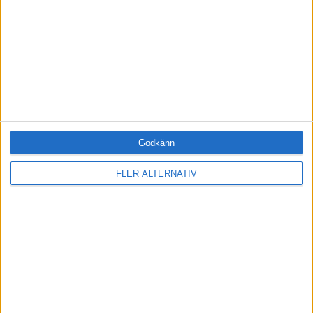
Fri tillgång till hela vår kunskapsbank
Onlineutbildningen Leda mig själv
Medlemsförmåner och rabatter
Tillgång när du vill, var du vill
BLI MEDLEM IDAG
Godkänn
RELATERADE ARTIKLAR
FLER ALTERNATIV
LEDARSKAP
Sätt ord på din vision
HÄLSA
Sluta säga att du är stressad