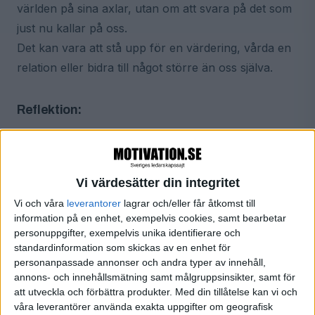
världen på sina axlar, utan om att svara på det som
just nu kallar på oss.
Det kan vara att stå upp för en värdering, vårda en
relation eller bidra till något större än oss själva.
Reflektion:
Vilket ansvar väntar på dig just nu: I ditt arbete, i
dina relationer, i ditt liv?
Om du lyssnar noga, vilket “uppdrag” viskar livet
Vi värdesätter din integritet
till dig?
Vi och våra
leverantorer
lagrar och/eller får åtkomst till
information på en enhet, exempelvis cookies, samt bearbetar
personuppgifter, exempelvis unika identifierare och
Mening och modern forskning
standardinformation som skickas av en enhet för
Under de senaste åren har forskningen bekräftat
personanpassade annonser och andra typer av innehåll,
annons- och innehållsmätning samt målgruppsinsikter, samt för
mycket av det Frankl intuitivt visste.
att utveckla och förbättra produkter.
Med din tillåtelse kan vi och
Studier inom positiv psykologi, bland annat av
våra leverantörer använda exakta uppgifter om geografisk