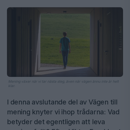
Mening växer när vi tar nästa steg, även när vägen ännu inte är helt
klar.
I denna avslutande del av Vägen till
mening knyter vi ihop trådarna: Vad
betyder det egentligen att leva