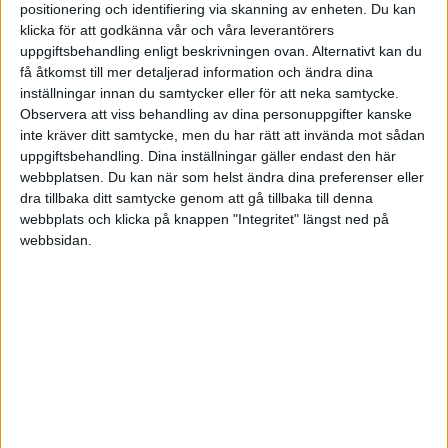
Martin Seligman och Michael F. Steger, visar att
positionering och identifiering via skanning av enheten. Du kan
klicka för att godkänna vår och våra leverantörers
upplevelsen av mening är en starkare prediktor för
uppgiftsbehandling enligt beskrivningen ovan. Alternativt kan du
långsiktigt välbefinnande än både lycka och
få åtkomst till mer detaljerad information och ändra dina
framgång.
inställningar innan du samtycker eller för att neka samtycke.
Observera att viss behandling av dina personuppgifter kanske
inte kräver ditt samtycke, men du har rätt att invända mot sådan
Mening är inte bara något som känns bra – den
uppgiftsbehandling. Dina inställningar gäller endast den här
fungerar som ett inre kompassystem.
webbplatsen. Du kan när som helst ändra dina preferenser eller
Den hjälper oss att stå stadigt i förändring, fatta
dra tillbaka ditt samtycke genom att gå tillbaka till denna
webbplats och klicka på knappen "Integritet" längst ned på
beslut som stämmer med våra värderingar och
webbsidan.
känna oss delaktiga i något större än oss själva.
Enligt American Psychological Association är
känslan av mening nära kopplad till:
bättre stresshantering
högre motståndskraft vid kriser
större engagemang och arbetsglädje