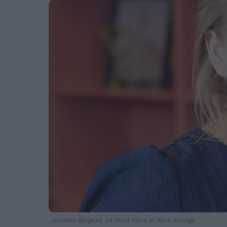
Jeanette Bergvall, vd Great Place to Work Sverige