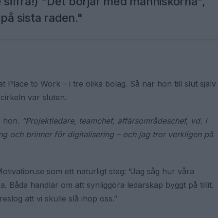
e siffra!) "Det börjar med människorna",
på sista raden."
 Place to Work – i tre olika bolag. Så när hon till slut själv
cirkeln var sluten.
r hon.
“Projektledare, teamchef, affärsområdeschef, vd. I
g och brinner för digitalisering – och jag tror verkligen på
 Motivation.se som ett naturligt steg: “Jag såg hur våra
 Båda handlar om att synliggöra ledarskap byggt på tillit.
slog att vi skulle slå ihop oss.”