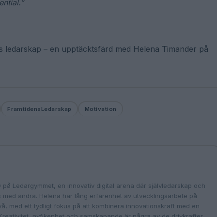
ntial.”
ens ledarskap – en upptäcktsfärd med Helena Timander på
FramtidensLedarskap
Motivation
å Ledargymmet, en innovativ digital arena där självledarskap och
ns med andra. Helena har lång erfarenhet av utvecklingsarbete på
vå, med ett tydligt fokus på att kombinera innovationskraft med en
 Kreativitet, nyfikenhet och samskapande är några av de drivkrafter