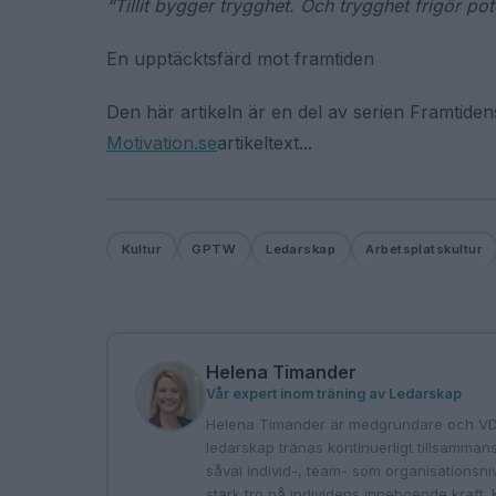
“Tillit bygger trygghet. Och trygghet frigör pote
En upptäcktsfärd mot framtiden
Den här artikeln är en del av serien Framtid
Motivation.se
artikeltext...
Kultur
GPTW
Ledarskap
Arbetsplatskultur
Helena Timander
Vår expert inom träning av Ledarskap
Helena Timander är medgrundare och VD p
ledarskap tränas kontinuerligt tillsamma
såväl individ-, team- som organisationsni
stark tro på individens inneboende kraft.