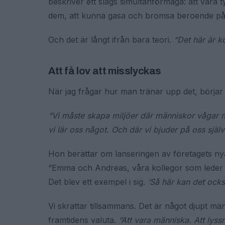
beskriver ett slags simultanförmåga: att vara 
dem, att kunna gasa och bromsa beroende på 
Och det är långt ifrån bara teori.
“Det här är k
Att få lov att misslyckas
När jag frågar hur man tränar upp det, börj
“Vi måste skapa miljöer där människor vågar mi
vi lär oss något. Och där vi bjuder på oss själv
Hon berättar om lanseringen av företagets nya
“Emma och Andreas, våra kollegor som leder 
Det blev ett exempel i sig.
’Så här kan det också
Vi skrattar tillsammans. Det är något djupt män
framtidens valuta.
“Att vara människa. Att lyss