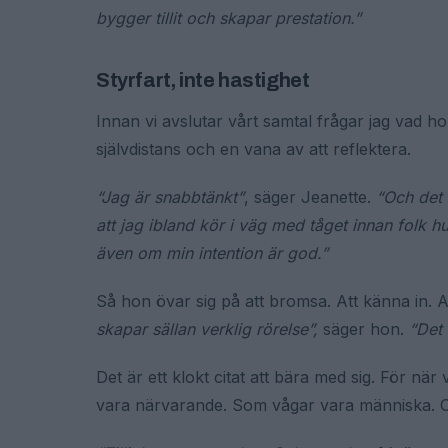
bygger tillit och skapar prestation.”
Styrfart, inte hastighet
Innan vi avslutar vårt samtal frågar jag vad 
självdistans och en vana av att reflektera.
“Jag är snabbtänkt”
, säger Jeanette.
“Och det 
att jag ibland kör i väg med tåget innan folk h
även om min intention är god.”
Så hon övar sig på att bromsa. Att känna in. At
skapar sällan verklig rörelse”,
säger hon.
“Det 
Det är ett klokt citat att bära med sig. För nä
vara närvarande. Som vågar vara människa. Oc