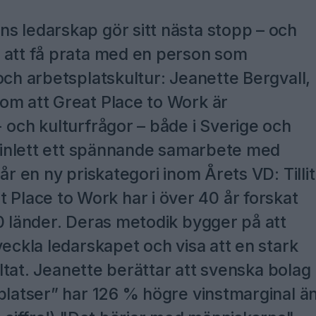
s ledarskap gör sitt nästa stopp – och
 att få prata med en person som
och arbetsplatskultur: Jeanette Bergvall,
om att Great Place to Work är
 och kulturfrågor – både i Sverige och
så inlett ett spännande samarbete med
år en ny priskategori inom Årets VD: Tillit
lace to Work har i över 40 år forskat
0 länder. Deras metodik bygger på att
veckla ledarskapet och visa att en stark
sultat. Jeanette berättar att svenska bolag
splatser” har 126 % högre vinstmarginal ä