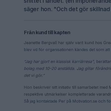
snittet i landet. (en imponerand
säger hon. "Och det gör skillnad 
Från kund till kapten
Jeanette Bergvall har själv varit kund hos Great
blev vd för organisationen kändes det som att 
“Jag har gjort en klassisk karriärresa”
, berätta
bolag med 10–20 anställda. Jag gillar förändrin
det vi gör.”
Hon beskriver sitt initiativ till samarbetet med
respektive utmärkelser kompletterade varandra.
Så jag kontaktade Per på Motivation.se och före