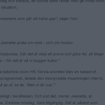
tydlig och ödmjuk, att kunna sätta ramar men ge frihet inom
situation.
ompetens som går att träna upp”
, säger hon.
ar Jeanette prata om mod – och om humor.
sslyckas. Där det är okej att prova och göra fel, så länge
a – för det är så vi bygger kultur.”
 talkshow inom HR. Första avsnittet blev en katastrof.
programmet, delade den misslyckade inspelningen internt.
 se ut’,
sa de.
’Men vi lär oss.’”
skligt i berättelsen. Och just det, menar Jeanette, är
na. Erkänna misstag. Vara tillgänglig. Det är sådant som