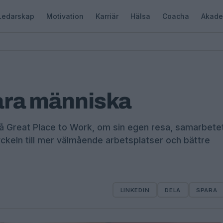
Ledarskap
Motivation
Karriär
Hälsa
Coacha
Akade
vara människa
på Great Place to Work, om sin egen resa, samarbete
nyckeln till mer välmående arbetsplatser och bättre
LINKEDIN
DELA
SPARA