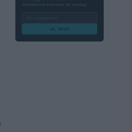
nyhetsbrevet som höjer din torsdag.
JA, TACK!
n