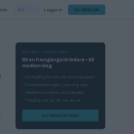
min
Logga in
BLI MEDLEM
MOTIVATIONSAKADEMIN
Bli en framgångsrik ledare – bli
medlem idag
t
Fri tillgång till hela vår kunskapsbank
Onlineutbildningen Leda mig själv
Medlemsförmåner och rabatter
Tillgång när du vill, var du vill
BLI MEDLEM IDAG