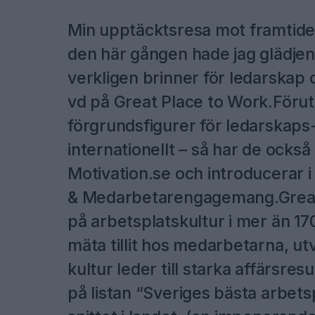
Min upptäcktsresa mot framtiden
den här gången hade jag glädjen
verkligen brinner för ledarskap 
vd på Great Place to Work.Förut
förgrundsfigurer för ledarskaps-
internationellt – så har de ock
Motivation.se och introducerar i 
& Medarbetarengagemang.Great P
på arbetsplatskultur i mer än 17
mäta tillit hos medarbetarna, ut
kultur leder till starka affärsre
på listan “Sveriges bästa arbet