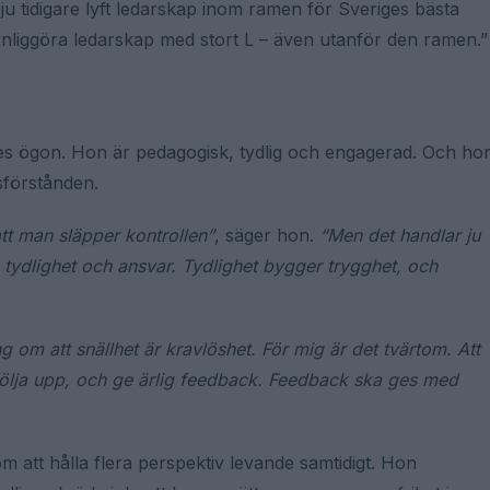
r ju tidigare lyft ledarskap inom ramen för Sveriges bästa
synliggöra ledarskap med stort L – även utanför den ramen.”
nettes ögon. Hon är pedagogisk, tydlig och engagerad. Och ho
ssförstånden.
 att man släpper kontrollen”
, säger hon.
“Men det handlar ju
 tydlighet och ansvar. Tydlighet bygger trygghet, och
ng om att snällhet är kravlöshet. För mig är det tvärtom. Att
, följa upp, och ge ärlig feedback. Feedback ska ges med
m att hålla flera perspektiv levande samtidigt. Hon