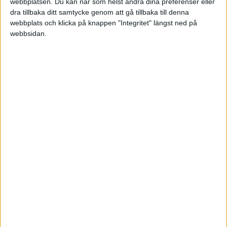
webbplatsen. Du kan när som helst ändra dina preferenser eller
VisionTakeoff
Styrelse
Pratbart
Marie Alani
dra tillbaka ditt samtycke genom att gå tillbaka till denna
Margareta Neld
Louise Torstensson
Ledning
webbplats och klicka på knappen "Integritet" längst ned på
webbsidan.
Ledarskap
Helena Timander
Prenumerera på vårt nyhetsbrev
Bli en av de 13 000 som läser vårt nyhetsbrev varje
vecka. Inspiration och kunskap, varje torsdag.
JA, TACK!
ANDRA HAR OCKSÅ LÄST