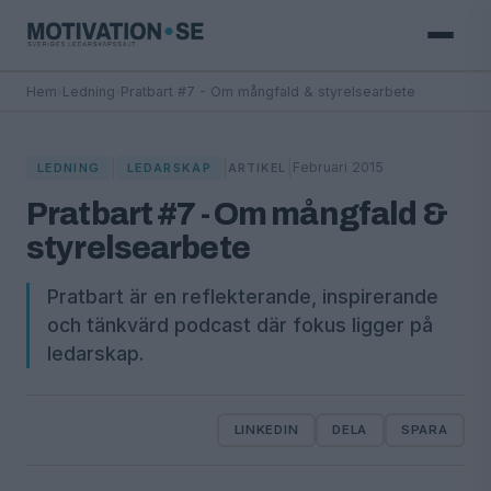
Hem
›
Ledning
›
Pratbart #7 - Om mångfald & styrelsearbete
|
|
|
Februari 2015
LEDNING
LEDARSKAP
ARTIKEL
Pratbart #7 - Om mångfald &
styrelsearbete
Pratbart är en reflekterande, inspirerande
och tänkvärd podcast där fokus ligger på
ledarskap.
LINKEDIN
DELA
SPARA