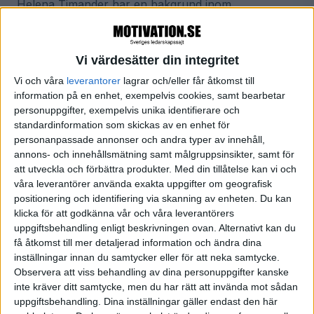
Helena Timander har en bakgrund inom
marknadsföring, ekonomi och HR och Marie Alani
inom varumärke och kommunikation. Den
Vi värdesätter din integritet
gemensamma faktorn är en passion för
Vi och våra
leverantorer
lagrar och/eller får åtkomst till
entreprenörskap, kreativitet och utveckling.
information på en enhet, exempelvis cookies, samt bearbetar
Tillsammans driver de konsultbolaget och förlaget
personuppgifter, exempelvis unika identifierare och
Vision Takeoff och hjälper företag att använda sin
standardinformation som skickas av en enhet för
personanpassade annonser och andra typer av innehåll,
kultur som hävstång för bättre affärer. De är även
annons- och innehållsmätning samt målgruppsinsikter, samt för
författare och flitigt anlitade föreläsare och
att utveckla och förbättra produkter.
Med din tillåtelse kan vi och
workshopledare.
våra leverantörer använda exakta uppgifter om geografisk
positionering och identifiering via skanning av enheten. Du kan
Ladda ned som podcast eller lyssna online!
klicka för att godkänna vår och våra leverantörers
uppgiftsbehandling enligt beskrivningen ovan. Alternativt kan du
Lyssna online
Ladda ner
Prenumerera via RSS
få åtkomst till mer detaljerad information och ändra dina
inställningar innan du samtycker eller för att neka samtycke.
Observera att viss behandling av dina personuppgifter kanske
inte kräver ditt samtycke, men du har rätt att invända mot sådan
uppgiftsbehandling. Dina inställningar gäller endast den här