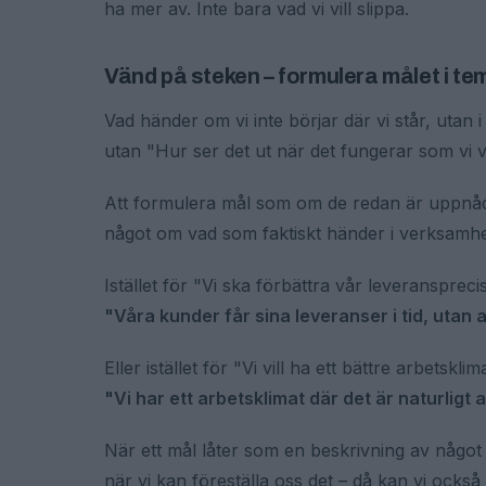
ha mer av. Inte bara vad vi vill slippa.
Vänd på steken – formulera målet i t
Vad händer om vi inte börjar där vi står, utan i 
utan "Hur ser det ut när det fungerar som vi vi
Att formulera mål som om de redan är uppnådda
något om vad som faktiskt händer i verksamhet
Istället för "Vi ska förbättra vår leveranspreci
"Våra kunder får sina leveranser i tid, utan 
Eller istället för "Vi vill ha ett bättre arbetsklim
"Vi har ett arbetsklimat där det är naturligt
När ett mål låter som en beskrivning av något s
när vi kan föreställa oss det – då kan vi ocks