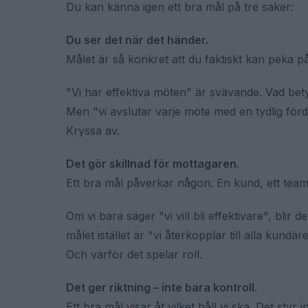
Du kan känna igen ett bra mål på tre saker:
Du ser det när det händer.
Målet är så konkret att du faktiskt kan peka på
"Vi har effektiva möten" är svävande. Vad bet
Men "vi avslutar varje möte med en tydlig för
Kryssa av.
Det gör skillnad för mottagaren.
Ett bra mål påverkar någon. En kund, ett tea
Om vi bara säger "vi vill bli effektivare", blir 
målet istället är "vi återkopplar till alla kun
Och varför det spelar roll.
Det ger riktning – inte bara kontroll.
Ett bra mål visar åt vilket håll vi ska. Det styr i