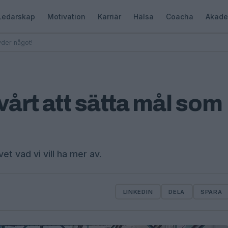
Ledarskap
Motivation
Karriär
Hälsa
Coacha
Akade
yder något!
svårt att sätta mål som
vet vad vi vill ha mer av.
LINKEDIN
DELA
SPARA