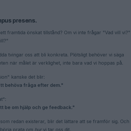
empus presens.
ett framtida önskat tillstånd? Om vi inte frågar "Vad vill vi?"
ll?"
 tvingar oss att bli konkreta. Plötsligt behöver vi säga
en när målet är verklighet, inte bara vad vi hoppas på.
sion" kanske det blir:
att behöva fråga efter dem."
at":
 att be om hjälp och ge feedback."
om redan existerar, blir det lättare att se framför sig. Och
å börja prata om
hur
vi tar oss dit.