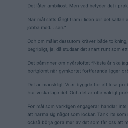
Det låter ambitiöst. Men vad betyder det i pra
När mål sätts långt fram i tiden blir det sällan
jobba med… sen."
Och om målet dessutom kräver både tolkning, för
begripligt, ja, då studsar det snart runt som ett
Det påminner om nyårslöftet “Nästa år ska ja
bortglömt när gymkortet fortfarande ligger orör
Det är mänskligt. Vi är byggda för att lösa pr
hur vi ska laga det. Och det är ofta väldigt pra
För mål som verkligen engagerar handlar inte 
att närma sig något som lockar. Tänk lite som 
också börja göra mer av det som får oss att må b