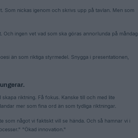
et. Som nickas igenom och skrivs upp på tavlan. Men som
slut. Och ingen vet vad som ska göras annorlunda på måndag
si än som riktiga styrmedel. Snygga i presentationen,
fungerar.
l skapa riktning. Få fokus. Kanske till och med lite
andar mer som fina ord än som tydliga riktningar.
 som något vi faktiskt vill se hända. Och så hamnar vi i
rocesser." "Ökad innovation."