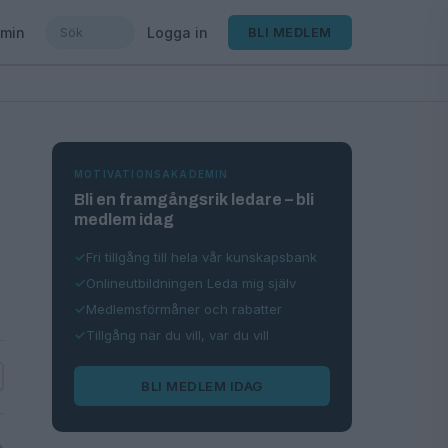
min
Logga in
BLI MEDLEM
MOTIVATIONSAKADEMIN
Bli en framgångsrik ledare – bli
medlem idag
Fri tillgång till hela vår kunskapsbank
Onlineutbildningen Leda mig själv
Medlemsförmåner och rabatter
Tillgång när du vill, var du vill
BLI MEDLEM IDAG