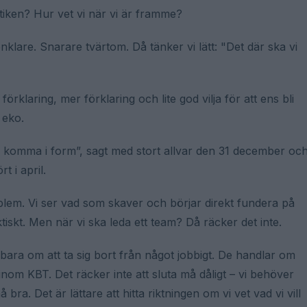
ktiken? Hur vet vi när vi är framme?
 enklare. Snarare tvärtom. Då tänker vi lätt: "Det där ska vi
klaring, mer förklaring och lite god vilja för att ens bli
 eko.
g komma i form”, sagt med stort allvar den 31 december oc
t i april.
oblem. Vi ser vad som skaver och börjar direkt fundera på
ktiskt. Men när vi ska leda ett team? Då räcker det inte.
bara om att ta sig bort från något jobbigt. De handlar om
inom KBT. Det räcker inte att sluta må dåligt – vi behöver
ra. Det är lättare att hitta riktningen om vi vet vad vi vill