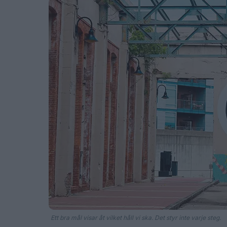
Ett bra mål visar åt vilket håll vi ska. Det styr inte varje steg.