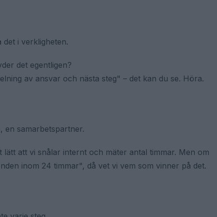
 det i verkligheten.
yder det egentligen?
delning av ansvar och nästa steg" – det kan du se. Höra.
m, en samarbetspartner.
det lätt att vi snålar internt och mäter antal timmar. Men om
därenden inom 24 timmar", då vet vi vem som vinner på det.
nte varje steg.