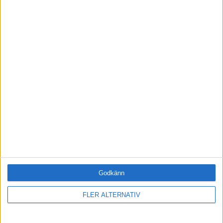
·
Mats Ekdahl
M
.
CITAT
Per Svensson
MOTIVATIONSAKADEMIN
Bli en framgångsrik ledare – bli medlem idag
Fri tillgång till hela vår kunskapsbank
Onlineutbildningen Leda mig själv
Godkänn
Medlemsförmåner och rabatter
Tillgång när du vill, var du vill
FLER ALTERNATIV
BLI MEDLEM IDAG