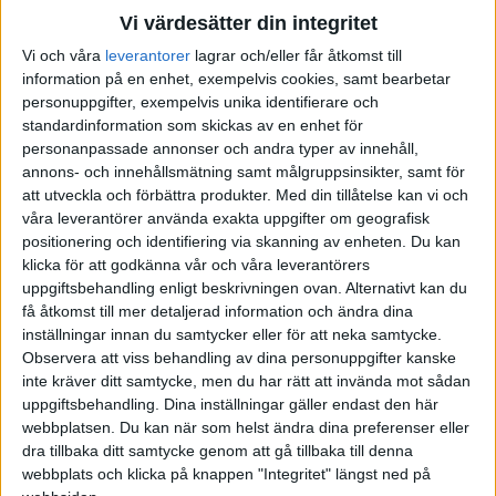
Vi värdesätter din integritet
Vi och våra
leverantorer
lagrar och/eller får åtkomst till
information på en enhet, exempelvis cookies, samt bearbetar
NEXTLVL
personuppgifter, exempelvis unika identifierare och
Värderingskompassen- Få insikt om dina
drivkrafter i arbetet och i livet
standardinformation som skickas av en enhet för
personanpassade annonser och andra typer av innehåll,
annons- och innehållsmätning samt målgruppsinsikter, samt för
att utveckla och förbättra produkter.
Med din tillåtelse kan vi och
våra leverantörer använda exakta uppgifter om geografisk
positionering och identifiering via skanning av enheten. Du kan
klicka för att godkänna vår och våra leverantörers
uppgiftsbehandling enligt beskrivningen ovan. Alternativt kan du
få åtkomst till mer detaljerad information och ändra dina
inställningar innan du samtycker eller för att neka samtycke.
Observera att viss behandling av dina personuppgifter kanske
inte kräver ditt samtycke, men du har rätt att invända mot sådan
STQM MANAGEMENT
uppgiftsbehandling. Dina inställningar gäller endast den här
Webbutbildning: Stresshantering – förstå och
webbplatsen. Du kan när som helst ändra dina preferenser eller
förändra
dra tillbaka ditt samtycke genom att gå tillbaka till denna
webbplats och klicka på knappen "Integritet" längst ned på