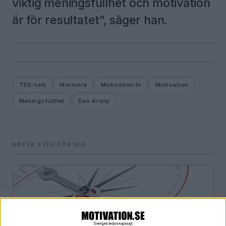
viktig meningsfullhet och motivation
är för resultatet”, säger han.
TED-talk
Motivera
Motivation.tv
Motivation
Meningsfullhet
Dan Ariely
NÄSTA STEG FÖR DIG