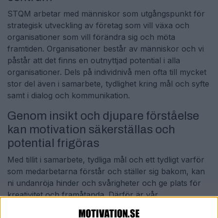
STQM arbetar med människor som utgångspunkt för
strategisk utveckling av företag som vill växa och
organisationer som vill förändra sig och möta
framtiden. Organisationer består av människor och vi
påstår att det finns en outnyttjad potential i alla
organisationer. Dels på individnivå men ofta till mycket
stor del även i samarbete, tydlighet kring mål och syfte
samt i dialog och kommunikation.
Genom insikt och djupare förståelse
kan motivation säkerställas och
potential frigöras
Med tillit i samarbete, tydliga mål och ett tydligt varför
som medarbetarna förstår och ställer sig bakom, kan
ni undanröja hinder och svårigheter och ge plats för
kreativitet och framåtanda. Därför är vår
utgångspunkt alltid både verksamhetens uppdrag och