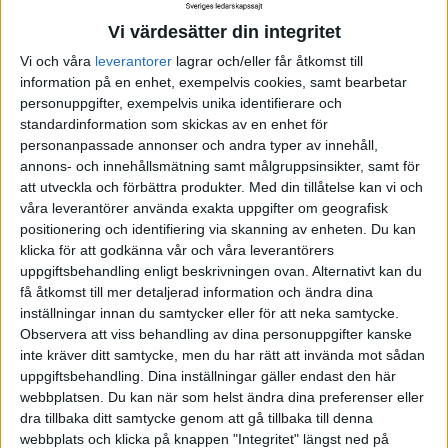
människorna. Eller hårt och mjukt om man så vill.
Vi värdesätter din integritet
Våra 3 K
Vi och våra
leverantorer
lagrar och/eller får åtkomst till
Kvalitet
information på en enhet, exempelvis cookies, samt bearbetar
personuppgifter, exempelvis unika identifierare och
Kvalitet är en viktig del av STQMs erbjudande och är
standardinformation som skickas av en enhet för
centralt i leveransen till kunden. På en starkt
personanpassade annonser och andra typer av innehåll,
konkurrensutsatt marknad är kvalitet en självklar
annons- och innehållsmätning samt målgruppsinsikter, samt för
konkurrensfördel.
att utveckla och förbättra produkter.
Med din tillåtelse kan vi och
våra leverantörer använda exakta uppgifter om geografisk
Vårt engagemang i kvalitetsfrågor är en avgörande för
positionering och identifiering via skanning av enheten. Du kan
klicka för att godkänna vår och våra leverantörers
att nå den höga kundnöjdhet vi syftar till. Det är ett
uppgiftsbehandling enligt beskrivningen ovan. Alternativt kan du
gemensamt ansvar för våra konsulter och
få åtkomst till mer detaljerad information och ändra dina
samarbetspartners att sträva efter kundnöjdhet genom
inställningar innan du samtycker eller för att neka samtycke.
att utveckla sin egen kompetens och genom att
Observera att viss behandling av dina personuppgifter kanske
efterleva våra processer.
inte kräver ditt samtycke, men du har rätt att invända mot sådan
uppgiftsbehandling. Dina inställningar gäller endast den här
Kundnöjdhet
webbplatsen. Du kan när som helst ändra dina preferenser eller
dra tillbaka ditt samtycke genom att gå tillbaka till denna
För att säkerställa att arbetet går i rätt riktning
webbplats och klicka på knappen "Integritet" längst ned på