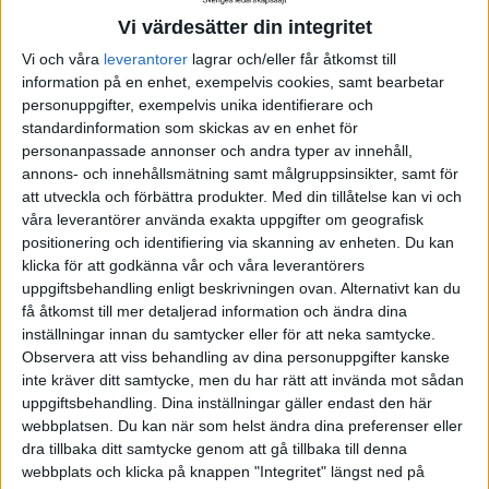
"Farliga idéer - när det opassande tänkandet är din
Vi värdesätter din integritet
värdefullaste resurs".
Vi och våra
leverantorer
lagrar och/eller får åtkomst till
information på en enhet, exempelvis cookies, samt bearbetar
Farliga-ideer-bokresume.pdf
personuppgifter, exempelvis unika identifierare och
standardinformation som skickas av en enhet för
personanpassade annonser och andra typer av innehåll,
annons- och innehållsmätning samt målgruppsinsikter, samt för
att utveckla och förbättra produkter.
Med din tillåtelse kan vi och
Kreativitet
Boksammanfattningar
Farliga idéer
våra leverantörer använda exakta uppgifter om geografisk
positionering och identifiering via skanning av enheten. Du kan
Boksammanfattning
Motivera
Litteratur
klicka för att godkänna vår och våra leverantörers
uppgiftsbehandling enligt beskrivningen ovan. Alternativt kan du
få åtkomst till mer detaljerad information och ändra dina
inställningar innan du samtycker eller för att neka samtycke.
Observera att viss behandling av dina personuppgifter kanske
Prenumerera på vårt nyhetsbrev
inte kräver ditt samtycke, men du har rätt att invända mot sådan
Bli en av de 13 000 som läser vårt nyhetsbrev varje
uppgiftsbehandling. Dina inställningar gäller endast den här
vecka. Inspiration och kunskap, varje torsdag.
webbplatsen. Du kan när som helst ändra dina preferenser eller
dra tillbaka ditt samtycke genom att gå tillbaka till denna
webbplats och klicka på knappen "Integritet" längst ned på