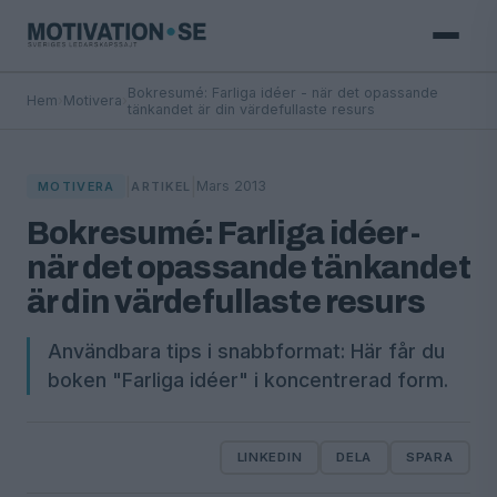
Bokresumé: Farliga idéer - när det opassande
Hem
›
Motivera
›
tänkandet är din värdefullaste resurs
|
|
Mars 2013
MOTIVERA
ARTIKEL
Bokresumé: Farliga idéer -
när det opassande tänkandet
är din värdefullaste resurs
Användbara tips i snabbformat: Här får du
boken "Farliga idéer" i koncentrerad form.
LINKEDIN
DELA
SPARA