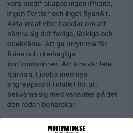
vara med!” skapas ingen iPhone,
ingen Twitter och inget RyanAir.
Äkta kreativitet handlar om att
närma sig det farliga, läskiga och
obekväma. Att ge utrymme för
fräna och obehagliga
konfrontationer. Att lura vår lata
hjärna att jobba med nya
angreppssätt i stället för att
bekväma sig med varianter på det
den redan behärskar.
Här laddar du ner pdf:en med sammanfattningen av