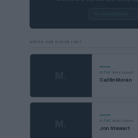
ANDRA HAR OCKSÅ LÄST
·
Mats Ekdahl
M
.
CITAT
Caitlin Moran
·
Mats Ekdahl
M
.
CITAT
Jon Stewart