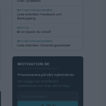
Chef i praktiken
MOTIVATIONSAKADEMIN
Leda individen: Feedback och
återkoppling
NEXTLVL
Bli en löpare du också!
MOTIVATIONSAKADEMIN
Leda individen: Utvecklingssamtalet
MOTIVATION
.
SE
SVERIGES LEDARSKAPSSAJT
Prenumerera på vårt nyhetsbrev
Det snygga och innehållsrika
nyhetsbrevet som höjer din torsdag.
JA, TACK!