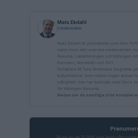
Mats Ekdahl
Citatkrönikör
Mats Ekdahl är journalisten som blev förfa
namn inom den svenska medievärlden med 
Resumé, Läkartidningen och tidningen Arbe
Bonniers, Norstedts och SVT.
Författare till Tore Wretmans biografier p
kulturhistoria. Som nästan ingen annan h
mångfald. Han har belönats med Stora Jo
för tidningen Resumé.
Nedan ser du samtliga citat kompilera
Prenumere
Bli en av de 13 000 som läser vårt nyhets