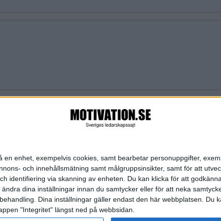
tans visdomsord
n på en enhet, exempelvis cookies, samt bearbetar personuppgifter, exem
ons- och innehållsmätning samt målgruppsinsikter, samt för att utveck
h identifiering via skanning av enheten. Du kan klicka för att godkänn
h ändra dina inställningar innan du samtycker eller för att neka samtyck
behandling. Dina inställningar gäller endast den här webbplatsen. Du kan
appen "Integritet" längst ned på webbsidan.