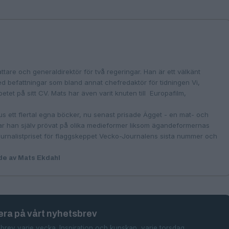
ttare och generaldirektör för två regeringar. Han är ett välkänt
befattningar som bland annat chefredaktör för tidningen Vi,
tet på sitt CV. Mats har även varit knuten till Europafilm,
lus ett flertal egna böcker, nu senast prisade Ägget - en mat- och
ar han själv prövat på olika medieformer liksom ägandeformernas
urnalistpriset för flaggskeppet Vecko-Journalens sista nummer och
de av Mats Ekdahl
ra på vårt nyhetsbrev
brev varje vecka. Inspiration och kunskap, varje torsdag.