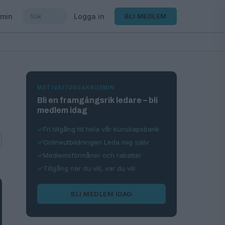
min
Logga in
BLI MEDLEM
MOTIVATIONSAKADEMIN
Bli en framgångsrik ledare – bli
medlem idag
Fri tillgång till hela vår kunskapsbank
Onlineutbildningen Leda mig själv
Medlemsförmåner och rabatter
Tillgång när du vill, var du vill
BLI MEDLEM IDAG