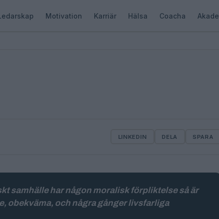
Ledarskap
Motivation
Karriär
Hälsa
Coacha
Akade
LINKEDIN
DELA
SPARA
t samhälle har någon moralisk förpliktelse så är
de, obekväma, och några gånger livsfarliga