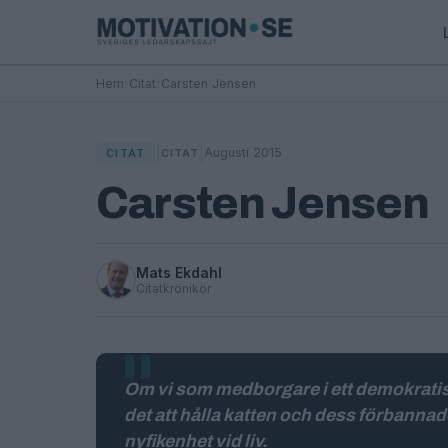
Hem
›
Citat
›
Carsten Jensen
|
|
Augusti 2015
CITAT
CITAT
Carsten Jensen
Mats Ekdahl
Citatkrönikör
Om vi som medborgare i ett demokratisk
det att hålla katten och dess förbanna
nyfikenhet vid liv.