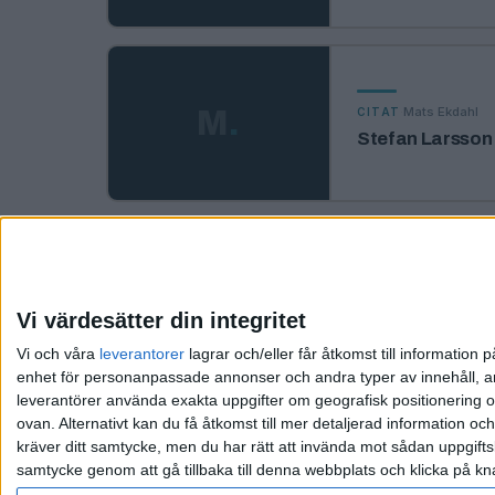
·
Mats Ekdahl
M
.
CITAT
Stefan Larsson
·
Mats Ekdahl
M
.
CITAT
En gammal spar
Vi värdesätter din integritet
Vi och våra
leverantorer
lagrar och/eller får åtkomst till informatio
enhet för personanpassade annonser och andra typer av innehåll, ann
leverantörer använda exakta uppgifter om geografisk positionering oc
ovan. Alternativt kan du få åtkomst till mer detaljerad information oc
kräver ditt samtycke, men du har rätt att invända mot sådan uppgifts
samtycke genom att gå tillbaka till denna webbplats och klicka på kn