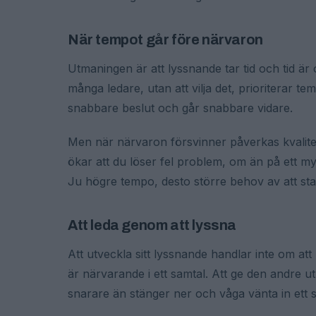
När tempot går före närvaron
Utmaningen är att lyssnande tar tid och tid ä
många ledare, utan att vilja det, prioriterar te
snabbare beslut och går snabbare vidare.
Men när närvaron försvinner påverkas kvalitet
ökar att du löser fel problem, om än på ett my
Ju högre tempo, desto större behov av att st
Att leda genom att lyssna
Att utveckla sitt lyssnande handlar inte om at
är närvarande i ett samtal. Att ge den andre u
snarare än stänger ner och våga vänta in ett 