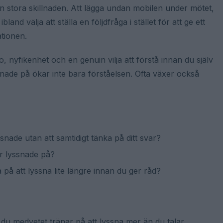
 stora skillnaden. Att lägga undan mobilen under mötet,
and välja att ställa en följdfråga i stället för att ge ett
ationen.
, nyfikenhet och en genuin vilja att förstå innan du själv
ssnade på ökar inte bara förståelsen. Ofta växer också
snade utan att samtidigt tänka på ditt svar?
r lyssnade på?
 på att lyssna lite längre innan du ger råd?
 du medvetet tränar på att lyssna mer än du talar.