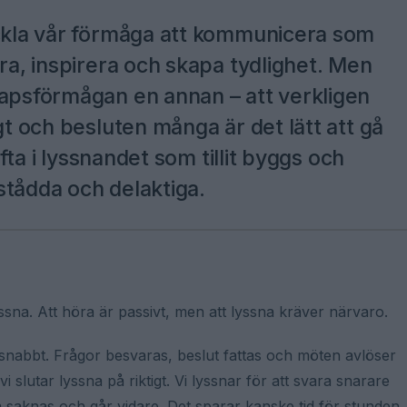
eckla vår förmåga att kommunicera som
era, inspirera och skapa tydlighet. Men
kapsförmågan en annan – att verkligen
gt och besluten många är det lätt att gå
ofta i lyssnandet som tillit byggs och
stådda och delaktiga.
yssna. Att höra är passivt, men att lyssna kräver närvaro.
nabbt. Frågor besvaras, beslut fattas och möten avlöser
vi slutar lyssna på riktigt. Vi lyssnar för att svara snarare
som saknas och går vidare. Det sparar kanske tid för stunden,