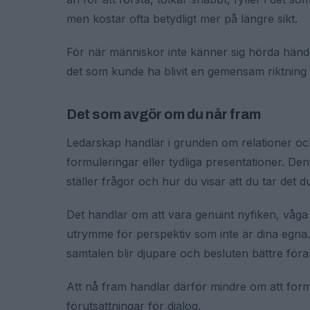
men kostar ofta betydligt mer på längre sikt.
För när människor inte känner sig hörda händ
det som kunde ha blivit en gemensam riktning bli
Det som avgör om du når fram
Ledarskap handlar i grunden om relationer och r
formuleringar eller tydliga presentationer. De
ställer frågor och hur du visar att du tar det d
Det handlar om att vara genuint nyfiken, våga 
utrymme för perspektiv som inte är dina egna
samtalen blir djupare och besluten bättre för
Att nå fram handlar därför mindre om att for
förutsättningar för dialog.