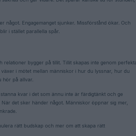
er något. Engagemanget sjunker. Missförstånd ökar. Och
r i stället parallella spår.
elationer bygger på tillit. Tillit skapas inte genom perfekt
n växer i mötet mellan människor i hur du lyssnar, hur du
u hör på allvar.
stanna kvar i det som ännu inte är färdigtänkt och ge
. När det sker händer något. Människor öppnar sig mer,
ankrade.
mulera rätt budskap och mer om att skapa rätt