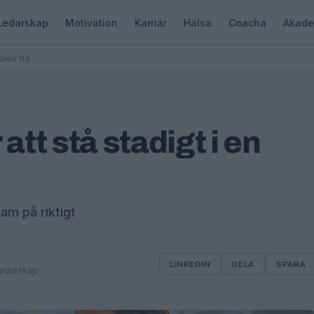
Ledarskap
Motivation
Karriär
Hälsa
Coacha
Akade
plex tid
att stå stadigt i en
ram på riktigt
LINKEDIN
DELA
SPARA
ledarskap