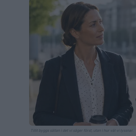
Tillit byggs sällan i det vi säger först, utan i hur väl vi lyssnar.