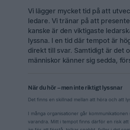
Vi lägger mycket tid på att utv
ledare. Vi tränar på att present
kanske är den viktigaste ledars
lyssna. I en tid där tempot är hö
direkt till svar. Samtidigt är det 
människor känner sig sedda, för
När du hör – men inte riktigt lyssnar
Det finns en skillnad mellan att höra och att l
I många organisationer går kommunikationen s
varandra. Mitt i tempot finns därför en risk att 
än för att förstå, tolkar snabbt, fyller i det 