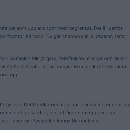
r ofta det som upplevs som mest begränsat. Det är därför
mpo framför närvaro. De går snabbare till slutsatser, fattar
en. Samtalen blir ytligare, förståelsen minskar och risken
cket effektivt sätt. Det är en paradox i modernt ledarskap:
anna upp.
t bli tystare. Det handlar om att bli mer medveten om hur du
trymme att tänka klart, ställa frågor som öppnar upp
svar – även när tystnaden känns lite obekväm.