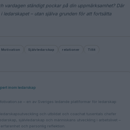
och vardagen ständigt pockar på din uppmärksamhet? Där
 i ledarskapet – utan själva grunden för att fortsätta
Motivation
Självledarskap
relationer
Tillit
pert inom ledarskap
otivation.se – en av Sveriges ledande plattformar för ledarskap
ledarskapsutveckling och utbildat och coachat tusentals chefer
 ledarskap, självledarskap och människans utveckling i arbetslivet –
erfarenhet och personlig reflektion.