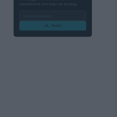
nyhetsbrevet som höjer din torsdag.
JA, TACK!