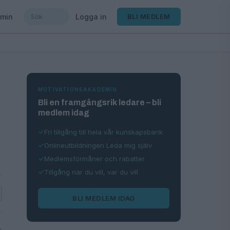
min
Logga in
BLI MEDLEM
MOTIVATIONSAKADEMIN
Bli en framgångsrik ledare – bli
medlem idag
Fri tillgång till hela vår kunskapsbank
Onlineutbildningen Leda mig själv
Medlemsförmåner och rabatter
Tillgång när du vill, var du vill
BLI MEDLEM IDAG