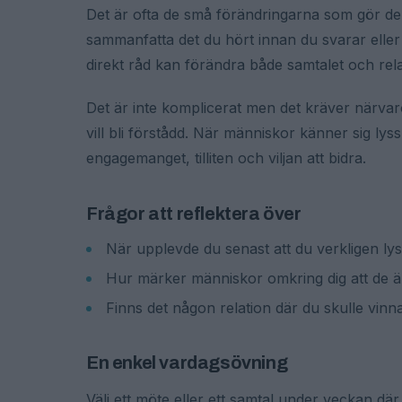
Det är ofta de små förändringarna som gör den
sammanfatta det du hört innan du svarar eller ibl
direkt råd kan förändra både samtalet och rel
Det är inte komplicerat men det kräver närvaro
vill bli förstådd. När människor känner sig ly
engagemanget, tilliten och viljan att bidra.
Frågor att reflektera över
När upplevde du senast att du verkligen lys
Hur märker människor omkring dig att de ä
Finns det någon relation där du skulle vinna
En enkel vardagsövning
Välj ett möte eller ett samtal under veckan där