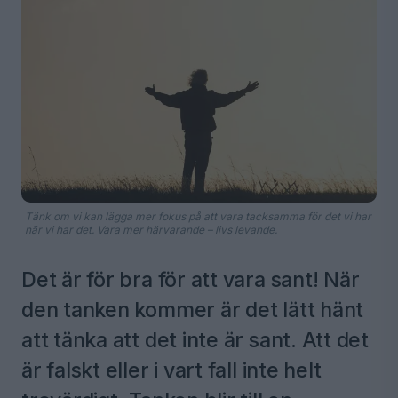
Tänk om vi kan lägga mer fokus på att vara tacksamma för det vi har
när vi har det. Vara mer härvarande – livs levande.
Det är för bra för att vara sant! När
den tanken kommer är det lätt hänt
att tänka att det inte är sant. Att det
är falskt eller i vart fall inte helt