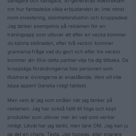
vanligare och vanligare, AI-genererad videoreklam
om hur fantastiska olika erbjudanden är. Inte minst
inom investering, skönhetsindustrin och kroppsideal.
Jag tänker exempelvis på reklamen för en
träningsapp som utlovar att efter en vecka kommer
du
känna skillnaden, efter två veckor kommer
grannarna
fråga vad du gjort och efter tre veckor
kommer din
före detta partner
vilja ha dig tillbaka. De
kroppsliga förändringarna hos personen som
illustrerar övningarna är enastående. Vem vill inte
köpa appen! Ganska roligt faktiskt.
Men vem är jag som småler när jag tänker på
reklamen. Jag har också fallit till föga och köpt
produkter som utlovar mer än vad som verkar
rimligt. Likväl har jag tänkt, men tänk OM. Jag kan ju
ge det en chans. Testa. Jag hoppas, eller snarare