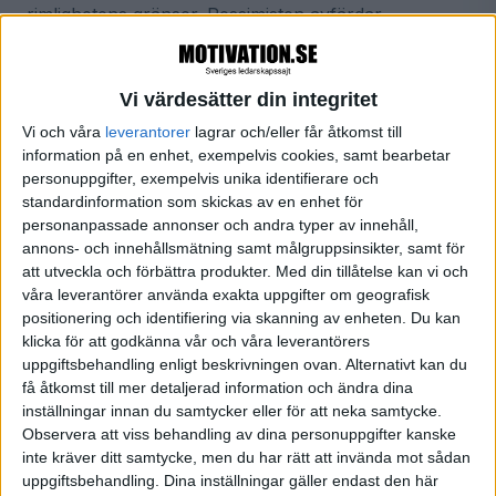
rimlighetens gränser. Pessimisten avfärdar
möjligheter. Optimisten tillvaratar och skapar dem.
Jag tänker på Per Gessles sångtext:
För bra för att
Vi värdesätter din integritet
vara sant. För bra för att hända i verkligheten. För en
Vi och våra
leverantorer
lagrar och/eller får åtkomst till
information på en enhet, exempelvis cookies, samt bearbetar
sån som jag
. Att tro att det är för bra för att vara
personuppgifter, exempelvis unika identifierare och
sant eller att det ”braiga” inte kan hända en själv kan
standardinformation som skickas av en enhet för
handla om begränsningar som sitter
i
en själv.
personanpassade annonser och andra typer av innehåll,
annons- och innehållsmätning samt målgruppsinsikter, samt för
att utveckla och förbättra produkter.
Med din tillåtelse kan vi och
Gay Hendricks, amerikansk psykolog, ger ett
våra leverantörer använda exakta uppgifter om geografisk
intressant perspektiv på detta i boken
The Big Leap
.
positionering och identifiering via skanning av enheten. Du kan
Hendricks beskriver vad han kallar ”upper limiting”
klicka för att godkänna vår och våra leverantörers
uppgiftsbehandling enligt beskrivningen ovan. Alternativt kan du
som en omedveten, inre gräns för hur mycket
få åtkomst till mer detaljerad information och ändra dina
lycka, framgång och kärlek vi tillåter oss själva att
inställningar innan du samtycker eller för att neka samtycke.
uppleva. När vi passerar den övre gränsen för hur
Observera att viss behandling av dina personuppgifter kanske
inte kräver ditt samtycke, men du har rätt att invända mot sådan
bra det går eller för hur bra vi mår så tenderar vi
uppgiftsbehandling. Dina inställningar gäller endast den här
omedvetet att förstöra för oss själva. Vi