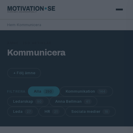
Hem
›
Kommunicera
ÄMNE · 250 ARTIKLAR
Kommunicera
+ Följ ämne
Alla
Kommunikation
FILTRERA:
250
144
Ledarskap
Anna Bellman
90
41
Leda
HR
Sociala medier
27
21
19