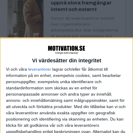
uppnå stora framgångar
internt och externt
Genom att ledarskapet tar kontroll
över organisationens
arbetsplatskultur ökar möjligheterna
till engagerade medarbetare och
bättre finansiella resultat.
Vi värdesätter din integritet
·
Per Furumo
KOMMUNICERA
Vi och våra
leverantorer
lagrar och/eller får åtkomst till
Fysiskt eller digitalt
information på en enhet, exempelvis cookies, samt bearbetar
personuppgifter, exempelvis unika identifierare och
Det handlar alltid om bemötande
standardinformation som skickas av en enhet för
och tilltal.
personanpassade annonser och andra typer av innehåll,
annons- och innehållsmätning samt målgruppsinsikter, samt för
att utveckla och förbättra produkter.
Med din tillåtelse kan vi och
våra leverantörer använda exakta uppgifter om geografisk
·
Einar Wiman
KOMMUNICERA
positionering och identifiering via skanning av enheten. Du kan
De vill välta pyramiderna –
klicka för att godkänna vår och våra leverantörers
och sätta uppdraget i
uppgiftsbehandling enligt beskrivningen ovan. Alternativt kan du