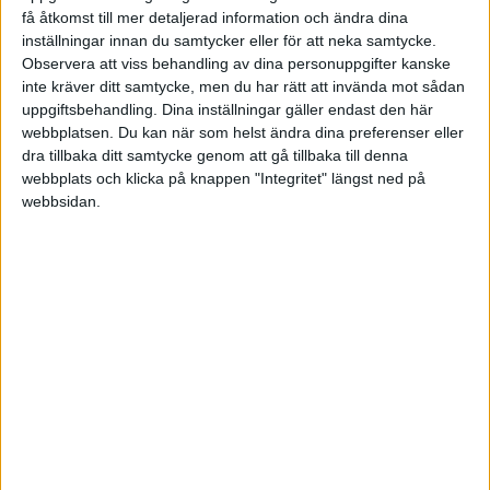
centrum
få åtkomst till mer detaljerad information och ändra dina
inställningar innan du samtycker eller för att neka samtycke.
Vi fokuserar för mycket på
Observera att viss behandling av dina personuppgifter kanske
ledarskap och för lite på uppdraget
inte kräver ditt samtycke, men du har rätt att invända mot sådan
och dialogen, menar Ulf Ericsson
uppgiftsbehandling. Dina inställningar gäller endast den här
och Pär Pettersson i boken
webbplatsen. Du kan när som helst ändra dina preferenser eller
”Verksamhetsskap”.
dra tillbaka ditt samtycke genom att gå tillbaka till denna
webbplats och klicka på knappen "Integritet" längst ned på
webbsidan.
·
Per Furumo
KOMMUNICERA
Talaren som Gud glömde?
Nio fällor att undvika vid
presentationen
Lär dig retorikens bästa knep – och
bli en bättre talare.
·
Einar Wiman
KOMMUNICERA
Lär dig att bubbelhoppa –