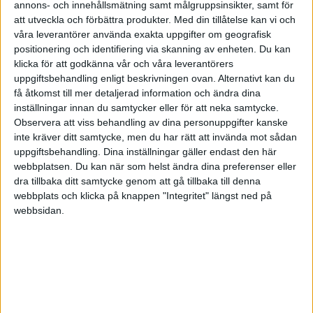
annons- och innehållsmätning samt målgruppsinsikter, samt för
- ”Vill” slår ”måste” sju dagar i veckan, säger Johan
att utveckla och förbättra produkter.
Med din tillåtelse kan vi och
våra leverantörer använda exakta uppgifter om geografisk
Book.
positionering och identifiering via skanning av enheten. Du kan
klicka för att godkänna vår och våra leverantörers
Mer om Health for wealth på
uppgiftsbehandling enligt beskrivningen ovan. Alternativt kan du
www.healthforwealth.se
få åtkomst till mer detaljerad information och ändra dina
inställningar innan du samtycker eller för att neka samtycke.
Observera att viss behandling av dina personuppgifter kanske
inte kräver ditt samtycke, men du har rätt att invända mot sådan
Health for wealth
uppgiftsbehandling. Dina inställningar gäller endast den här
- en podd om hållbar hälsa på jobbet
webbplatsen. Du kan när som helst ändra dina preferenser eller
dra tillbaka ditt samtycke genom att gå tillbaka till denna
Health for wealth handlar om hållbar hälsa
webbplats och klicka på knappen "Integritet" längst ned på
på jobbet - på riktigt.
webbsidan.
Hälsa som strategi och del av affärsplanen,
långt från enstaka friskvårdsinsatser.
Läs mer om podden här
.