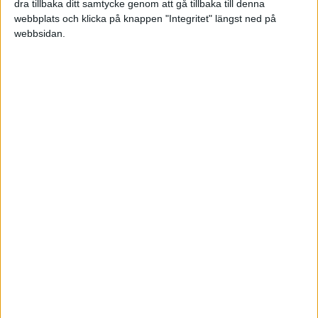
dra tillbaka ditt samtycke genom att gå tillbaka till denna
ringa begynnelsen började vår lyssnarskara
webbplats och klicka på knappen "Integritet" längst ned på
öka stadigt. Vi firade när vi hade passerat 1
webbsidan.
miljon streamingar! Vi är fortfarande
överväldigade av den enorma skaran av
lyssnare, och vi blir fortfarande lika glada av
alla tackmeddelanden, frågor och hejarop.
Känslan och insikten om att vi fått lov att
betyda något viktigt för många människor
växer varje gång som någon knackar någon
av oss på axeln när det har känt igen oss i
ett sammanhang och kommer fram och
tackar för podden.
En sak är säker. Vi hade inte kunnat drömma
om att vår podd skulle ha en sådan inverkan
på så många människor. Flera ledare
använder den idag även som verktyg när de
ska träna sina egna ledare internt i
organisationen. Vi har fortfarande lika roligt i
vårt samarbete och kommer inte att sluta på
ett bra tag framöver.
VI ser fram emot att få möta dig många