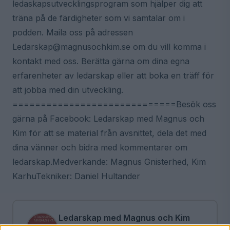
ledaskapsutvecklingsprogram som hjälper dig att
träna på de färdigheter som vi samtalar om i
podden. Maila oss på adressen
Ledarskap@magnusochkim.se om du vill komma i
kontakt med oss. Berätta gärna om dina egna
erfarenheter av ledarskap eller att boka en träff för
att jobba med din utveckling.
=============================Besök oss
gärna på Facebook: Ledarskap med Magnus och
Kim för att se material från avsnittet, dela det med
dina vänner och bidra med kommentarer om
ledarskap.Medverkande: Magnus Gnisterhed, Kim
KarhuTekniker: Daniel Hultander
Ledarskap med Magnus och Kim
I podden Ledarskap med Magnus och Kim