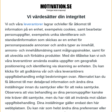
delar ledarskapstränarna Magnus
Gnisterhed och Kim Karhu med sig av
strategier för hur du kan utvecklas och
Vi värdesätter din integritet
växa som ledare. Tillsammans med
Vi och våra
leverantorer
lagrar och/eller får åtkomst till
Magnus och Kim utmanas du på ett
information på en enhet, exempelvis cookies, samt bearbetar
lättillgängligt sätt att nå dina uppsatta mål
personuppgifter, exempelvis unika identifierare och
och skapa en hållbar väg till framgång
standardinformation som skickas av en enhet för
genom en utveckling som börjar inuti. Du
personanpassade annonser och andra typer av innehåll,
möter dina personliga ledarskapstränare
annons- och innehållsmätning samt målgruppsinsikter, samt för
som guidar dig på din resa mot ett
att utveckla och förbättra produkter.
Med din tillåtelse kan vi och
framgångsrikt ledarskap!
våra leverantörer använda exakta uppgifter om geografisk
'Tidigt på våren 2015 frågade jag Kim om
positionering och identifiering via skanning av enheten. Du kan
han var sugen på att starta en podd om
klicka för att godkänna vår och våra leverantörers
ledarskap. Självklart sa Kim, och någon
uppgiftsbehandling enligt beskrivningen ovan. Alternativt kan du
månad senare var vi igång med vårt första
få åtkomst till mer detaljerad information och ändra dina
avsnitt!’’
inställningar innan du samtycker eller för att neka samtycke.
Drivkraften från första början var att göra
Observera att viss behandling av dina personuppgifter kanske
nytta. Om det bara fanns en enda människa i
inte kräver ditt samtycke, men du har rätt att invända mot sådan
vårt avlånga land som hade nytta av vår
uppgiftsbehandling. Dina inställningar gäller endast den här
podd i sitt ledarskap så då hade vi inte
webbplatsen. Du kan när som helst ändra dina preferenser eller
jobbat förgäves! Det visade sig att från den