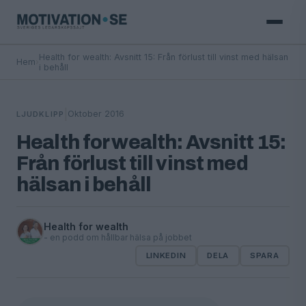
Health for wealth: Avsnitt 15: Från förlust till vinst med hälsan
Hem
›
i behåll
|
Oktober 2016
LJUDKLIPP
Health for wealth: Avsnitt 15:
Från förlust till vinst med
hälsan i behåll
Health for wealth
- en podd om hållbar hälsa på jobbet
LINKEDIN
DELA
SPARA