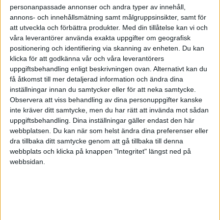
sammanfattar Pernilla som att “man måste vara
personanpassade annonser och andra typer av innehåll,
trygg nog att dela med sig” – inkluderande, alltså.
annons- och innehållsmätning samt målgruppsinsikter, samt för
att utveckla och förbättra produkter.
Med din tillåtelse kan vi och
Eftersom Pernilla tycker om att leda i förändring har
våra leverantörer använda exakta uppgifter om geografisk
positionering och identifiering via skanning av enheten. Du kan
hon nu bytt arbetsplats och tillträdde i april som vd
klicka för att godkänna vår och våra leverantörers
för Holiday Club. Även det i Åre men med
uppgiftsbehandling enligt beskrivningen ovan. Alternativt kan du
familjeprofil. En av alla lärdomar hon tar med sig
få åtkomst till mer detaljerad information och ändra dina
inställningar innan du samtycker eller för att neka samtycke.
och bygger mycket på är att kvalitet tar tid – och ska
Observera att viss behandling av dina personuppgifter kanske
få ta tid.
inte kräver ditt samtycke, men du har rätt att invända mot sådan
uppgiftsbehandling. Dina inställningar gäller endast den här
webbplatsen. Du kan när som helst ändra dina preferenser eller
dra tillbaka ditt samtycke genom att gå tillbaka till denna
Health for wealth
webbplats och klicka på knappen "Integritet" längst ned på
- en podd om hållbar hälsa på jobbet
webbsidan.
Health for wealth handlar om hållbar hälsa
på jobbet - på riktigt.
Hälsa som strategi och del av affärsplanen,
långt från enstaka friskvårdsinsatser.
Läs mer om podden här
.