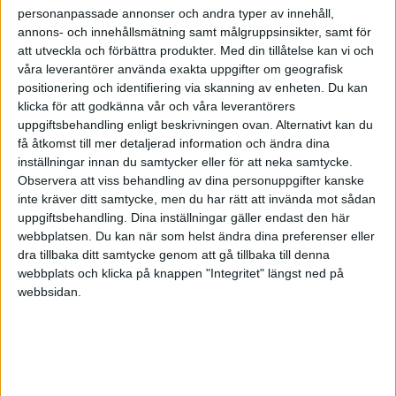
Journalens sista nummer och för tidningen
personanpassade annonser och andra typer av innehåll,
Resumé.
annons- och innehållsmätning samt målgruppsinsikter, samt för
Nedan ser du samtliga citat kompilerade
att utveckla och förbättra produkter.
Med din tillåtelse kan vi och
av Mats Ekdahl
våra leverantörer använda exakta uppgifter om geografisk
positionering och identifiering via skanning av enheten. Du kan
klicka för att godkänna vår och våra leverantörers
uppgiftsbehandling enligt beskrivningen ovan. Alternativt kan du
få åtkomst till mer detaljerad information och ändra dina
Prenumerera på vårt nyhetsbrev
inställningar innan du samtycker eller för att neka samtycke.
Bli en av de 13 000 som läser vårt nyhetsbrev varje
Observera att viss behandling av dina personuppgifter kanske
vecka. Inspiration och kunskap, varje torsdag.
inte kräver ditt samtycke, men du har rätt att invända mot sådan
uppgiftsbehandling. Dina inställningar gäller endast den här
webbplatsen. Du kan när som helst ändra dina preferenser eller
dra tillbaka ditt samtycke genom att gå tillbaka till denna
webbplats och klicka på knappen "Integritet" längst ned på
JA, TACK!
webbsidan.
ANDRA HAR OCKSÅ LÄST