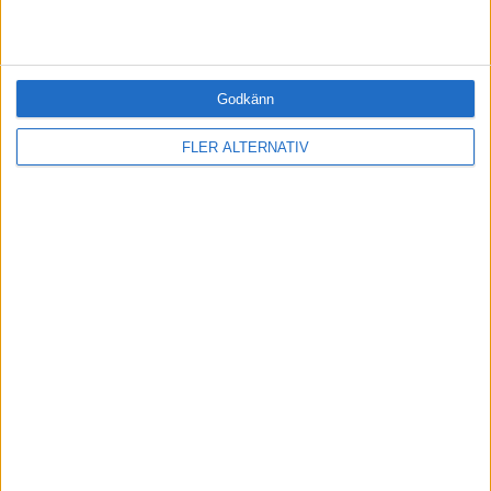
RELATERADE ARTIKLAR
Godkänn
LEDARSKAP
FLER ALTERNATIV
Vision och motivation
LEDARSKAP
"Finns det två stigar - då väljer jag
blåbärsriset"
INNOVATION
”Innovation är att vara livskraftig på sikt”
LEDARSKAP
"Kickarna kommer av att se medarbetare
utvecklas"