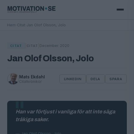
Hem
›
Citat
›
Jan Olof Olsson, Jolo
|
|
December 2020
CITAT
CITAT
Jan Olof Olsson, Jolo
Mats Ekdahl
LINKEDIN
DELA
SPARA
Citatkrönikör
Han var förtjust i vanliga för att inte säga
tråkiga saker.
— Jan Olof Olsson, Jolo