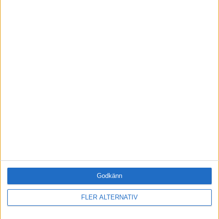
Fri tillgång till hela vår kunskapsbank
Onlineutbildningen Leda mig själv
Medlemsförmåner och rabatter
Tillgång när du vill, var du vill
BLI MEDLEM IDAG
RELATERADE ARTIKLAR
LEDARSKAP
Bristfällig riskhantering kan leda till kris
Godkänn
LEDARSKAP
Mötet är relationens näring
FLER ALTERNATIV