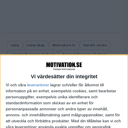
Leda
Ledarskap
Motivation.tv
Gareth Jones
London Business School
Harvard Business School
Vi värdesätter din integritet
Vi och våra
leverantorer
lagrar och/eller får åtkomst till
Prenumerera på vårt nyhetsbrev
information på en enhet, exempelvis cookies, samt bearbetar
Bli en av de 13 000 som läser vårt nyhetsbrev varje
personuppgifter, exempelvis unika identifierare och
vecka. Inspiration och kunskap, varje torsdag.
standardinformation som skickas av en enhet för
personanpassade annonser och andra typer av innehåll,
annons- och innehållsmätning samt målgruppsinsikter, samt för
att utveckla och förbättra produkter.
Med din tillåtelse kan vi och
JA, TACK!
våra leverantörer använda exakta uppgifter om geografisk