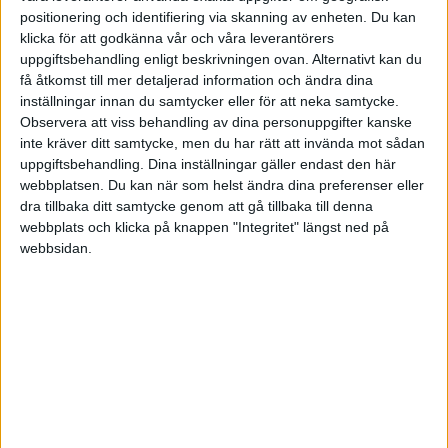
positionering och identifiering via skanning av enheten. Du kan
klicka för att godkänna vår och våra leverantörers
uppgiftsbehandling enligt beskrivningen ovan. Alternativt kan du
få åtkomst till mer detaljerad information och ändra dina
ANDRA HAR OCKSÅ LÄST
inställningar innan du samtycker eller för att neka samtycke.
Observera att viss behandling av dina personuppgifter kanske
inte kräver ditt samtycke, men du har rätt att invända mot sådan
UPPLEVA
uppgiftsbehandling. Dina inställningar gäller endast den här
Låt dig inspireras ute till havs
webbplatsen. Du kan när som helst ändra dina preferenser eller
dra tillbaka ditt samtycke genom att gå tillbaka till denna
Kvinnor i fören – konferensen som
webbplats och klicka på knappen "Integritet" längst ned på
sprudlar av idéer
webbsidan.
HR
Låt verksamheten styra
friskvården
Handplockade tjänster snarare än
paketlösningar i framtidens
företagshälsovård.