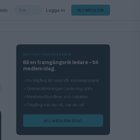
min
Logga in
BLI MEDLEM
MOTIVATIONSAKADEMIN
Bli en framgångsrik ledare – bli
medlem idag
Fri tillgång till hela vår kunskapsbank
Onlineutbildningen Leda mig själv
Medlemsförmåner och rabatter
Tillgång när du vill, var du vill
BLI MEDLEM IDAG