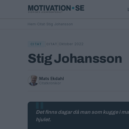
Hem
›
Citat
›
Stig Johansson
|
|
Oktober 2022
CITAT
CITAT
Stig Johansson
Mats Ekdahl
Citatkrönikör
Det finns dagar då man som kugge i mask
hjulet.