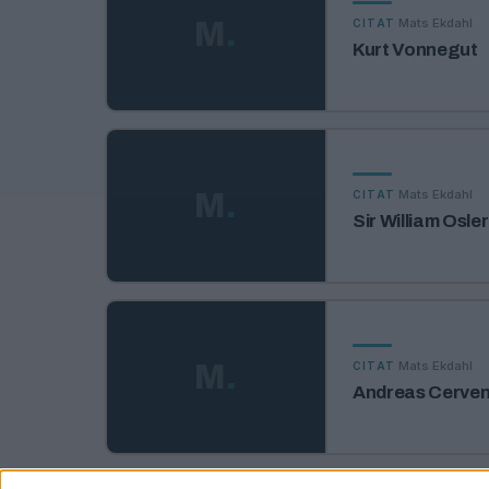
·
Mats Ekdahl
M
.
CITAT
Kurt Vonnegut
·
Mats Ekdahl
M
.
CITAT
Sir William Osler
·
Mats Ekdahl
M
.
CITAT
Andreas Cerve