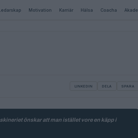
Ledarskap
Motivation
Karriär
Hälsa
Coacha
Akade
LINKEDIN
DELA
SPARA
ineriet önskar att man istället vore en käpp i