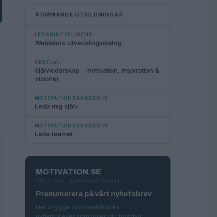
KOMMANDE UTBILDNINGAR
LEDARINTELLIGENS
Webbkurs Utvecklingsdialog
NEXTLVL
Självledarskap - motivation, inspiration &
visioner
MOTIVATIONSAKADEMIN
Leda mig själv
MOTIVATIONSAKADEMIN
Leda teamet
MOTIVATION
.
SE
SVERIGES LEDARSKAPSSAJT
Prenumerera på vårt nyhetsbrev
Det snygga och innehållsrika
nyhetsbrevet som höjer din torsdag.