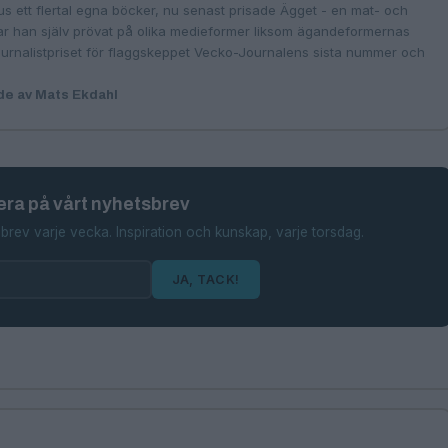
lus ett flertal egna böcker, nu senast prisade Ägget - en mat- och
ar han själv prövat på olika medieformer liksom ägandeformernas
urnalistpriset för flaggskeppet Vecko-Journalens sista nummer och
de av Mats Ekdahl
ra på vårt nyhetsbrev
brev varje vecka. Inspiration och kunskap, varje torsdag.
JA, TACK!