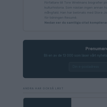
Författare till Tore Wretmans biografier p
kulturhistoria. Som nästan ingen annan h
mångfald. Han har belönats med Stora Jo
för tidningen Resumé.
Nedan ser du samtliga citat kompilera
Prenumere
Bli en av de 13 000 som läser vårt nyhets
ANDRA HAR OCKSÅ LÄST