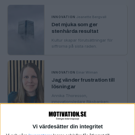
·
Jeanette Bergvall
INNOVATION
Det mjuka som ger
stenhårda resultat
Kultur skapar förutsättningar för
siffrorna på sista raden.
·
Einar Wiman
INNOVATION
Jag vänder frustration till
lösningar
Annika Thoresson,
innovationsledare Riksbanken:
Innovationsledare kan inte bara
uppfinna lösningen utan måste
samtidigt bygga processer ⎼ och få
med sig människor.
Vi värdesätter din integritet