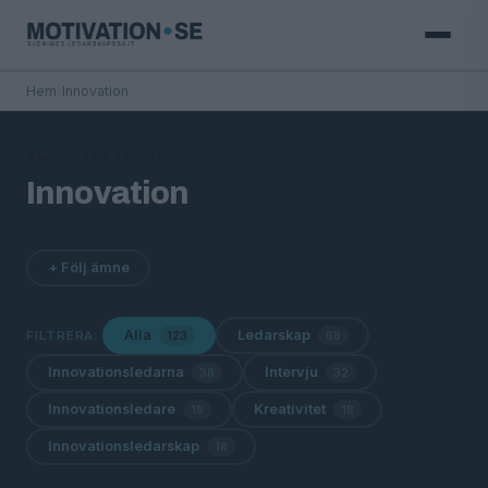
Hem
›
Innovation
ÄMNE · 123 ARTIKLAR
Innovation
+ Följ ämne
Alla
Ledarskap
FILTRERA:
123
68
Innovationsledarna
Intervju
38
32
Innovationsledare
Kreativitet
19
18
Innovationsledarskap
18