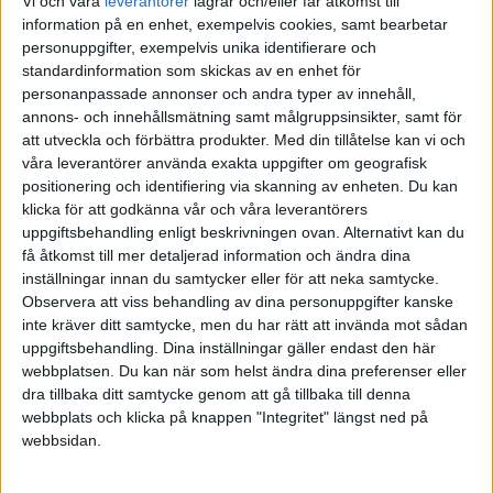
Vi och våra
leverantorer
lagrar och/eller får åtkomst till
information på en enhet, exempelvis cookies, samt bearbetar
personuppgifter, exempelvis unika identifierare och
·
Einar Wiman
INNOVATION
standardinformation som skickas av en enhet för
Utan utmaningar och
personanpassade annonser och andra typer av innehåll,
motstånd sker ingen
annons- och innehållsmätning samt målgruppsinsikter, samt för
förändring
att utveckla och förbättra produkter.
Med din tillåtelse kan vi och
våra leverantörer använda exakta uppgifter om geografisk
Rebecka Janols, innovationsledare,
positionering och identifiering via skanning av enheten. Du kan
Umeå kommun och Årets
klicka för att godkänna vår och våra leverantörers
Innovationsledare finalist – offentlig
uppgiftsbehandling enligt beskrivningen ovan. Alternativt kan du
sektor: ”Projektledning och
få åtkomst till mer detaljerad information och ändra dina
innovationsledning följer olika
inställningar innan du samtycker eller för att neka samtycke.
logiker och arbetssätt.”
Observera att viss behandling av dina personuppgifter kanske
inte kräver ditt samtycke, men du har rätt att invända mot sådan
uppgiftsbehandling. Dina inställningar gäller endast den här
webbplatsen. Du kan när som helst ändra dina preferenser eller
·
Einar Wiman
INNOVATION
dra tillbaka ditt samtycke genom att gå tillbaka till denna
Integrera innovation i
webbplats och klicka på knappen "Integritet" längst ned på
affärsstrategin
webbsidan.
Anya Ernest, Product Owner för
Polestar apps och Årets