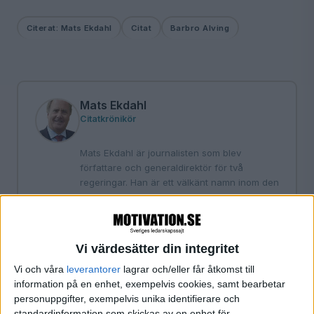
Citerat: Mats Ekdahl
Citat
Barbro Alving
Mats Ekdahl
Citatkrönikör
Mats Ekdahl är journalisten som blev
författare och generaldirektör för två
regeringar. Han är ett välkänt namn inom den
svenska medievärlden med befattningar som
bland annat chefredaktör för tidningen Vi,
Resumé, Läkartidningen och tidningen
Arbetet på sitt CV. Mats har även varit knuten
Vi värdesätter din integritet
till Europafilm, Bonniers, Norstedts och SVT.
Vi och våra
leverantorer
lagrar och/eller får åtkomst till
Författare till Tore Wretmans biografier plus
information på en enhet, exempelvis cookies, samt bearbetar
ett flertal egna böcker, nu senast prisade
personuppgifter, exempelvis unika identifierare och
Ägget - en mat- och kulturhistoria. Som
standardinformation som skickas av en enhet för