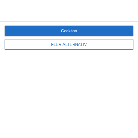
Medlemsförmåner och rabatter
Tillgång när du vill, var du vill
BLI MEDLEM IDAG
Godkänn
FLER ALTERNATIV
RELATERADE ARTIKLAR
LEDARSKAP
Det vi fokuserar på blir vår verklighet
CITAT
Annie Wegelius
CITAT
Barbro Hedvall
CITAT
Barbro Alving