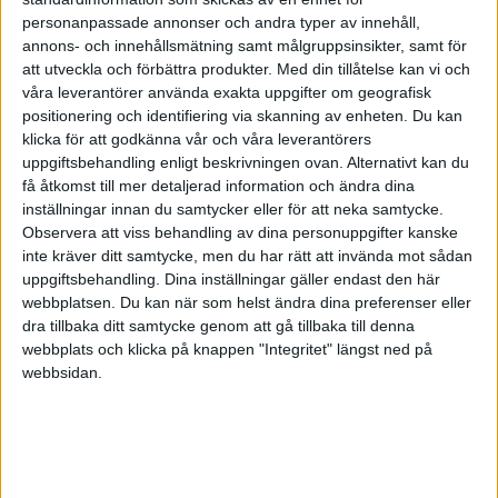
nästan ingen annan har han själv prövat på
personanpassade annonser och andra typer av innehåll,
olika medieformer liksom ägandeformernas
annons- och innehållsmätning samt målgruppsinsikter, samt för
mångfald. Han har belönats med Stora
att utveckla och förbättra produkter.
Med din tillåtelse kan vi och
Journalistpriset för flaggskeppet Vecko-
våra leverantörer använda exakta uppgifter om geografisk
Journalens sista nummer och för tidningen
positionering och identifiering via skanning av enheten. Du kan
Resumé.
klicka för att godkänna vår och våra leverantörers
Nedan ser du samtliga citat kompilerade
uppgiftsbehandling enligt beskrivningen ovan. Alternativt kan du
av Mats Ekdahl
få åtkomst till mer detaljerad information och ändra dina
inställningar innan du samtycker eller för att neka samtycke.
Observera att viss behandling av dina personuppgifter kanske
inte kräver ditt samtycke, men du har rätt att invända mot sådan
uppgiftsbehandling. Dina inställningar gäller endast den här
Prenumerera på vårt nyhetsbrev
webbplatsen. Du kan när som helst ändra dina preferenser eller
Bli en av de 13 000 som läser vårt nyhetsbrev varje
dra tillbaka ditt samtycke genom att gå tillbaka till denna
vecka. Inspiration och kunskap, varje torsdag.
webbplats och klicka på knappen "Integritet" längst ned på
webbsidan.
JA, TACK!