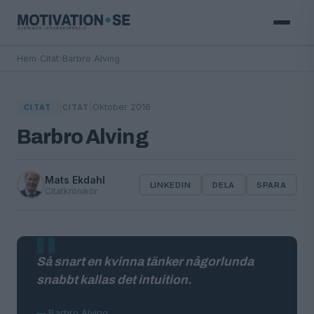
Hem
›
Citat
›
Barbro Alving
|
|
Oktober 2016
CITAT
CITAT
Barbro Alving
Mats Ekdahl
LINKEDIN
DELA
SPARA
Citatkrönikör
Så snart en kvinna tänker någorlunda
snabbt kallas det intuition.
— Barbro Alving