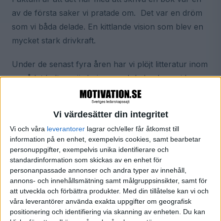
av de första saker vi pratade om. Det var en dröm
som vi båda delade. En kittlande vision som blev en
mycket stark drivkraft.
Under de senast fyra åren har vi plöjt litteratur inom
området kultur, värderingar och ledarskap, vi har
tagit del av forskning och studier, läst otaliga artiklar
och rapporter och inte minst haft förmånen att
Vi värdesätter din integritet
intervjua många olika ledare. Alla denna forskning,
Vi och våra
leverantorer
lagrar och/eller får åtkomst till
tillsammans med våra egna erfarenheter som
information på en enhet, exempelvis cookies, samt bearbetar
konsulter, kokade ner till en samling spännande
personuppgifter, exempelvis unika identifierare och
standardinformation som skickas av en enhet för
företagsberättelser och åtta framgångskriterier för
personanpassade annonser och andra typer av innehåll,
en stark och dynamisk företagskultur.
annons- och innehållsmätning samt målgruppsinsikter, samt för
att utveckla och förbättra produkter.
Med din tillåtelse kan vi och
Nästa steg var att ta kontakt med förlag för att få
våra leverantörer använda exakta uppgifter om geografisk
boken utgiven. Men här stötte vi på patrull. När vi
positionering och identifiering via skanning av enheten. Du kan