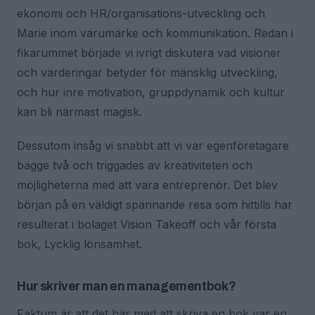
ekonomi och HR/organisations-utveckling och
Marie inom varumärke och kommunikation. Redan i
fikarummet började vi ivrigt diskutera vad visioner
och värderingar betyder för mänsklig utveckling,
och hur inre motivation, gruppdynamik och kultur
kan bli närmast magisk.
Dessutom insåg vi snabbt att vi var egenföretagare
bägge två och triggades av kreativiteten och
möjligheterna med att vara entreprenör. Det blev
början på en väldigt spännande resa som hittills har
resulterat i bolaget Vision Takeoff och vår första
bok, Lycklig lönsamhet.
Hur skriver man en managementbok?
Faktum är att det här med att skriva en bok var en