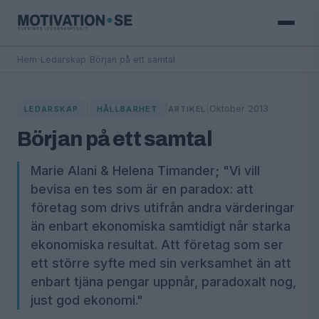
Hem
›
Ledarskap
›
Början på ett samtal
|
|
|
Oktober 2013
LEDARSKAP
HÅLLBARHET
ARTIKEL
Början på ett samtal
Marie Alani & Helena Timander; "Vi vill
bevisa en tes som är en paradox: att
företag som drivs utifrån andra värderingar
än enbart ekonomiska samtidigt når starka
ekonomiska resultat. Att företag som ser
ett större syfte med sin verksamhet än att
enbart tjäna pengar uppnår, paradoxalt nog,
just god ekonomi."