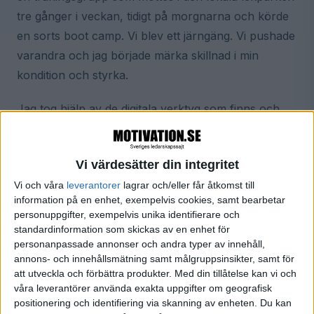
tre gånger i veckan, tidigt på morgnarna och körde
en sorts boot camp. Vi blev ett järngäng. Vi pushade
varandra och jag började märka skillnad i min
kondition och styrka.
Jag tog hjälp av de digitala verktyg som finns och
jag lyssnade på forskning som visar på fördelarna
med träning. Ja, alla vet vi ju att träning är bra för
Vi värdesätter din integritet
kroppen, men forskning visar också att träning är
Vi och våra
leverantorer
lagrar och/eller får åtkomst till
bra för hjärnan. Hjärnan blir effektivare, vi får bättre
information på en enhet, exempelvis cookies, samt bearbetar
minne, blir mer kreativa, en del forskare hävdar
personuppgifter, exempelvis unika identifierare och
även att vi blir smartare av träning och vi blir även
standardinformation som skickas av en enhet för
personanpassade annonser och andra typer av innehåll,
mer psykiskt välmående.
annons- och innehållsmätning samt målgruppsinsikter, samt för
att utveckla och förbättra produkter.
Med din tillåtelse kan vi och
Träningen skulle alltså hjälpa mig även i mitt jobb
våra leverantörer använda exakta uppgifter om geografisk
som trendanalytiker. Efter någon vecka fick jag min
positionering och identifiering via skanning av enheten. Du kan