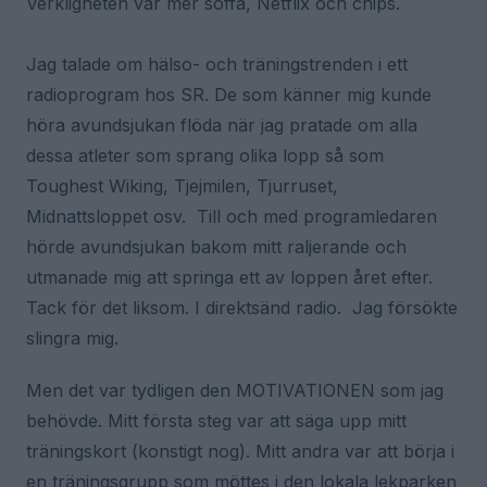
Verkligheten var mer soffa, Netflix och chips.
Jag talade om hälso- och träningstrenden i ett
radioprogram hos SR. De som känner mig kunde
höra avundsjukan flöda när jag pratade om alla
dessa atleter som sprang olika lopp så som
Toughest Wiking, Tjejmilen, Tjurruset,
Midnattsloppet osv. Till och med programledaren
hörde avundsjukan bakom mitt raljerande och
utmanade mig att springa ett av loppen året efter.
Tack för det liksom. I direktsänd radio. Jag försökte
slingra mig.
Men det var tydligen den MOTIVATIONEN som jag
behövde. Mitt första steg var att säga upp mitt
träningskort (konstigt nog). Mitt andra var att börja i
en träningsgrupp som möttes i den lokala lekparken