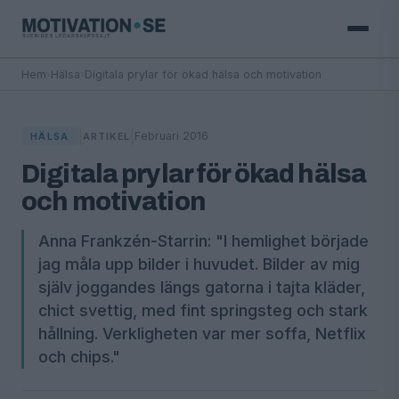
Hem
›
Hälsa
›
Digitala prylar för ökad hälsa och motivation
|
|
Februari 2016
HÄLSA
ARTIKEL
Digitala prylar för ökad hälsa
och motivation
Anna Frankzén-Starrin: "I hemlighet började
jag måla upp bilder i huvudet. Bilder av mig
själv joggandes längs gatorna i tajta kläder,
chict svettig, med fint springsteg och stark
hållning. Verkligheten var mer soffa, Netflix
och chips."