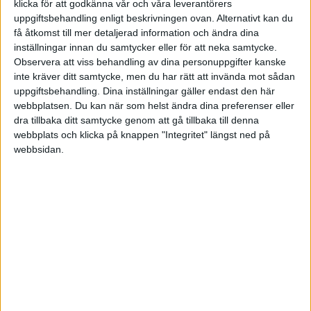
klicka för att godkänna vår och våra leverantörers
första endorfin-rush. Sen dess är jag fast.
uppgiftsbehandling enligt beskrivningen ovan. Alternativt kan du
få åtkomst till mer detaljerad information och ändra dina
Men jag hade ju inte varit Anna om jag inte delade
inställningar innan du samtycker eller för att neka samtycke.
med mig av några av de digitala prylar som följer i
Observera att viss behandling av dina personuppgifter kanske
Hälso- och träningstrendens kölvatten.
inte kräver ditt samtycke, men du har rätt att invända mot sådan
uppgiftsbehandling. Dina inställningar gäller endast den här
webbplatsen. Du kan när som helst ändra dina preferenser eller
En av de mest omtalade digitala prylarna står ett
dra tillbaka ditt samtycke genom att gå tillbaka till denna
franskt företag för. Företaget heter Withings. De har
webbplats och klicka på knappen "Integritet" längst ned på
utvecklat ett antal tekniska prylar med målet att
webbsidan.
motivera och låta dig följa din egen fysiska
utveckling.
Withing erbjuder träningsprylar som alla är
uppkopplade och kan följas via en och samma app.
En klocka som heter Activité, som loggar hur du
går, springer eller simmar. Den loggar även hur
du sover.