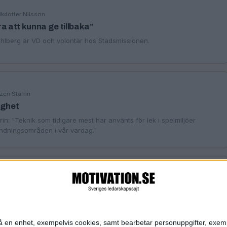
ikdotter Nilsson
a att kunna ge tillbaka”
hlberg är VD och volontär hos Stadsmissionen.
zen Starrin
ighet
n: "Teknik som tidigare mest har använts för lek i spelmiljöer
ändningsområden i vår vardag."
 Isaksson
en kvinnlig statsminister?
amlar upp publikens frågor under Årets VD.
n på en enhet, exempelvis cookies, samt bearbetar personuppgifter, exem