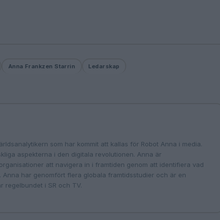
Anna Frankzen Starrin
Ledarskap
rldsanalytikern som har kommit att kallas för Robot Anna i media.
liga aspekterna i den digitala revolutionen. Anna är
rganisationer att navigera in i framtiden genom att identifiera vad
r. Anna har genomfört flera globala framtidsstudier och är en
r regelbundet i SR och TV.