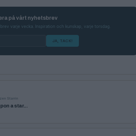
ra på vårt nyhetsbrev
brev varje vecka. Inspiration och kunskap, varje torsdag.
JA, TACK!
zen Starrin
on a star...