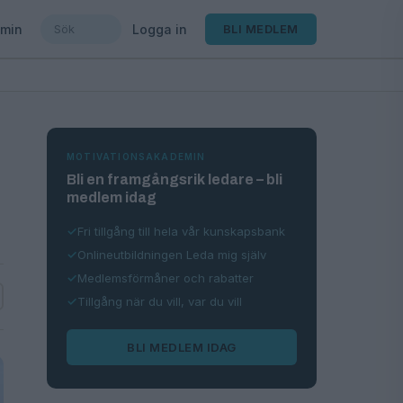
min
Logga in
BLI MEDLEM
MOTIVATIONSAKADEMIN
Bli en framgångsrik ledare – bli
medlem idag
Fri tillgång till hela vår kunskapsbank
Onlineutbildningen Leda mig själv
Medlemsförmåner och rabatter
Tillgång när du vill, var du vill
BLI MEDLEM IDAG