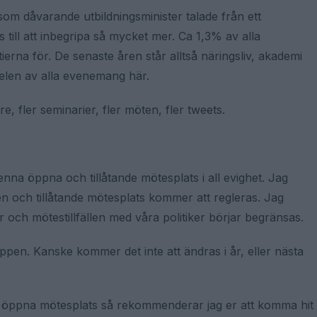
om dåvarande utbildningsminister talade från ett
ts till att inbegripa så mycket mer. Ca 1,3% av alla
rna för. De senaste åren står alltså näringsliv, akademi
delen av alla evenemang här.
e, fler seminarier, fler möten, fler tweets.
nna öppna och tillåtande mötesplats i all evighet. Jag
n och tillåtande mötesplats kommer att regleras. Jag
och mötestillfällen med våra politiker börjar begränsas.
pen. Kanske kommer det inte att ändras i år, eller nästa
a öppna mötesplats så rekommenderar jag er att komma hit