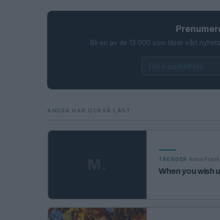
Prenumere
Bli en av de 13 000 som läser vårt nyhets
ANDRA HAR OCKSÅ LÄST
·
Anna Frank
M
.
TRENDER
When you wish up