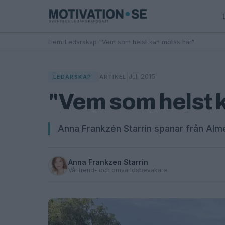
Hem
›
Ledarskap
›
"Vem som helst kan mötas här"
|
|
Juli 2015
LEDARSKAP
ARTIKEL
"Vem som helst 
Anna Frankzén Starrin spanar från Alm
Anna Frankzen Starrin
Vår trend- och omvärldsbevakare