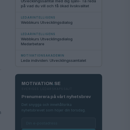
Utvecklingssamtal med dig själv- Ta reda
på vad du vill och få ökad livskvalitet
LEDARINTELLIGENS
Webbkurs Utvecklingsdialog
LEDARINTELLIGENS
Webbkurs Utvecklingsdialog
Medarbetare
MOTIVATIONSAKADEMIN
Leda individen: Utvecklingssamtalet
MOTIVATION
.
SE
SVERIGES LEDARSKAPSSAJT
Prenumerera på vårt nyhetsbrev
Det snygga och innehållsrika
nyhetsbrevet som höjer din torsdag.
h