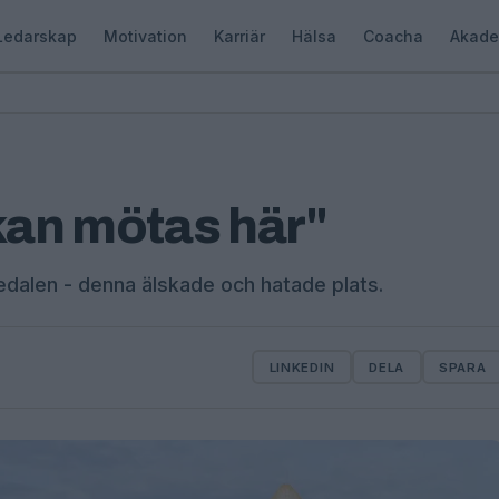
Ledarskap
Motivation
Karriär
Hälsa
Coacha
Akade
kan mötas här"
edalen - denna älskade och hatade plats.
LINKEDIN
DELA
SPARA