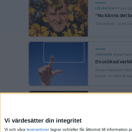
·
Frida Sp
LEDARSKAP
”Nu känns det br
Tema:mod - Carl Da
·
Anna Frank
TRENDER
En utökad verkl
Anna Frankzén Starri
börjar nu hitta anv
·
Christer
LEDARSKAP
När får Sverige 
Vi värdesätter din integritet
Christer Isaksson s
Vi och våra
leverantorer
lagrar och/eller får åtkomst till informatio