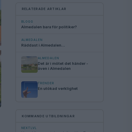
RELATERADE ARTIKLAR
BLOGG
Almedalen bara för politiker?
ALMEDALEN
Räddast i Almedalen…
ALMEDALEN
Det är i mötet det händer -
även i Almedalen
TRENDER
En utökad verklighet
KOMMANDE UTBILDNINGAR
NEXTLVL