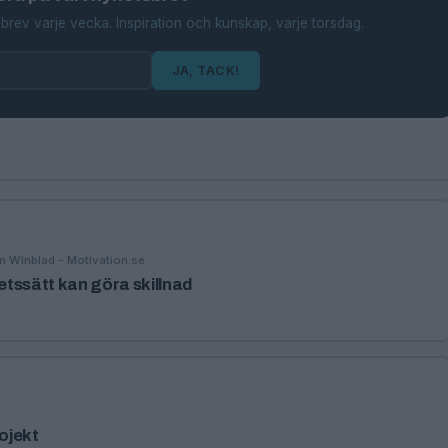
brev varje vecka. Inspiration och kunskap, varje torsdag.
JA, TACK!
n Winblad - Motivation.se
betssätt kan göra skillnad
rojekt