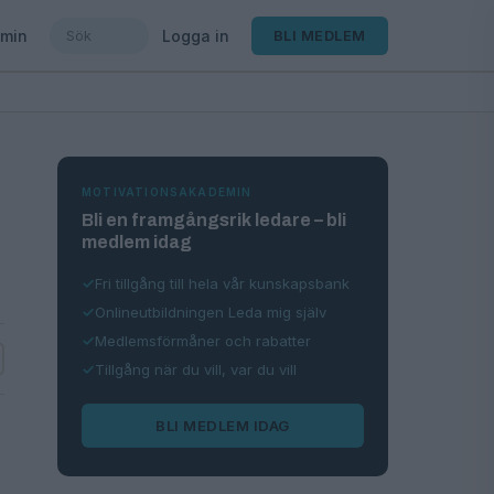
min
Logga in
BLI MEDLEM
MOTIVATIONSAKADEMIN
Bli en framgångsrik ledare – bli
medlem idag
Fri tillgång till hela vår kunskapsbank
Onlineutbildningen Leda mig själv
Medlemsförmåner och rabatter
Tillgång när du vill, var du vill
BLI MEDLEM IDAG