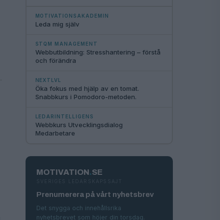
MOTIVATIONSAKADEMIN
Leda mig själv
STQM MANAGEMENT
Webbutbildning: Stresshantering – förstå
och förändra
NEXTLVL
Öka fokus med hjälp av en tomat.
Snabbkurs i Pomodoro-metoden.
LEDARINTELLIGENS
Webbkurs Utvecklingsdialog
Medarbetare
MOTIVATION
.
SE
SVERIGES LEDARSKAPSSAJT
Prenumerera på vårt nyhetsbrev
Det snygga och innehållsrika
a
nyhetsbrevet som höjer din torsdag.