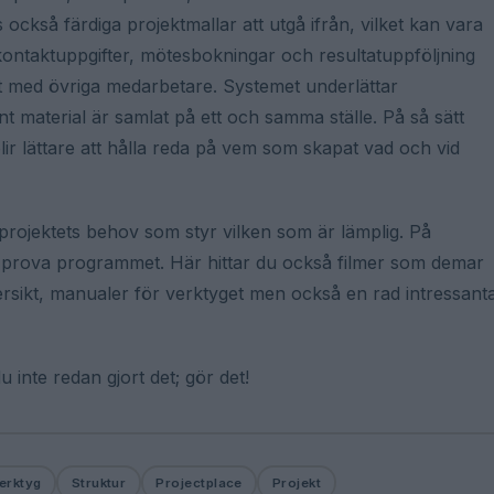
ckså färdiga projektmallar att utgå ifrån, vilket kan vara
på kontaktuppgifter, mötesbokningar och resultatuppföljning
nt med övriga medarbetare. Systemet underlättar
nt material är samlat på ett och samma ställe. På så sätt
ir lättare att hålla reda på vem som skapat vad och vid
 projektets behov som styr vilken som är lämplig. På
tt prova programmet. Här hittar du också filmer som demar
översikt, manualer för verktyget men också en rad intressant
 inte redan gjort det; gör det!
erktyg
Struktur
Projectplace
Projekt