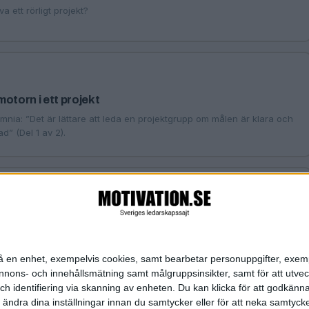
va ett rörligt projekt?
otorn i ett projekt
mnia: ”Det är lättare att leda en projektgrupp om målen är klara och
d” (Del 1 av 2).
xon
esultat
h Agile - Motivation.se presenterar sin nya expertskribent inom
n på en enhet, exempelvis cookies, samt bearbetar personuppgifter, exem
ons- och innehållsmätning samt målgruppsinsikter, samt för att utveck
h identifiering via skanning av enheten. Du kan klicka för att godkänn
h ändra dina inställningar innan du samtycker eller för att neka samtyck