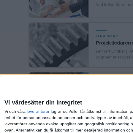
Vad krävs för att dri
LEDARSKAP
Projektledaren m
Lennart Lindberg, O
gruppen är fokusera
·
Mark Di
LEDARSKAP
Lättrörlig ger r
Vad innebär Lean oc
Vi värdesätter din integritet
området.
Vi och våra
leverantorer
lagrar och/eller får åtkomst till informatio
enhet för personanpassade annonser och andra typer av innehåll, ann
leverantörer använda exakta uppgifter om geografisk positionering oc
ovan. Alternativt kan du få åtkomst till mer detaljerad information oc