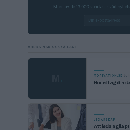
Bli en av de 13 000 som läser vårt nyhets
ANDRA HAR OCKSÅ LÄST
·
Joh
M
.
MOTIVATION.SE
Hur ett agilt ar
LEDARSKAP
Att leda agila p