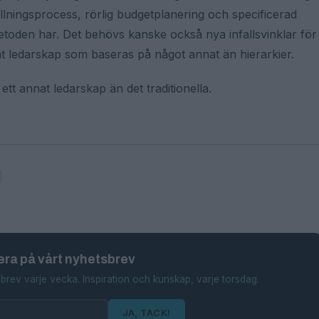
llningsprocess, rörlig budgetplanering och specificerad
toden har. Det behövs kanske också nya infallsvinklar för
at ledarskap som baseras på något annat än hierarkier.
tt annat ledarskap än det traditionella.
ra på vårt nyhetsbrev
brev varje vecka. Inspiration och kunskap, varje torsdag.
JA, TACK!