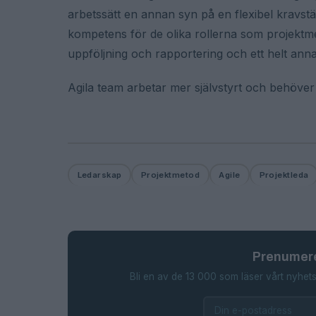
arbetssätt en annan syn på en flexibel kravstä
kompetens för de olika rollerna som projektme
uppföljning och rapportering och ett helt ann
Agila team arbetar mer självstyrt och behöver e
Ledarskap
Projektmetod
Agile
Projektleda
Prenumere
Bli en av de 13 000 som läser vårt nyhets