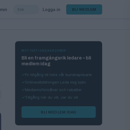
min
Logga in
BLI MEDLEM
MOTIVATIONSAKADEMIN
Bli en framgångsrik ledare – bli
medlem idag
Fri tillgång till hela vår kunskapsbank
Onlineutbildningen Leda mig själv
Medlemsförmåner och rabatter
Tillgång när du vill, var du vill
BLI MEDLEM IDAG