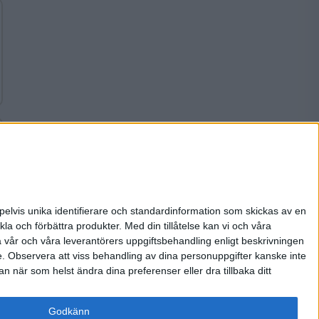
pelvis unika identifierare och standardinformation som skickas av en
la och förbättra produkter.
Med din tillåtelse kan vi och våra
a vår och våra leverantörers uppgiftsbehandling enligt beskrivningen
e.
Observera att viss behandling av dina personuppgifter kanske inte
 när som helst ändra dina preferenser eller dra tillbaka ditt
Godkänn
Om oss
Annonsera
Integritetspolicy
Kontakt
Integritet