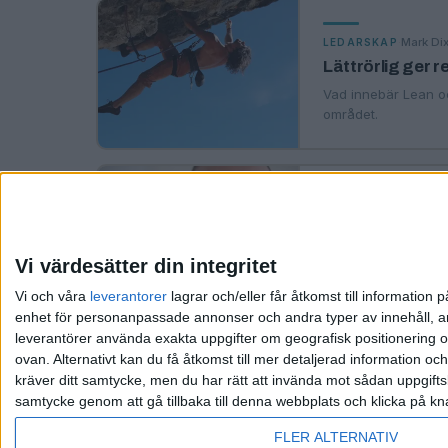
·
Mark Di
LEDARSKAP
Lättrörlig ger r
Vad innebär Lean oc
området.
·
F
PROJEKTLEDNING
Agile kommer på
Motivation.se har t
Vi värdesätter din integritet
Gustavsson.
Vi och våra
leverantorer
lagrar och/eller får åtkomst till informatio
enhet för personanpassade annonser och andra typer av innehåll, ann
leverantörer använda exakta uppgifter om geografisk positionering oc
ovan. Alternativt kan du få åtkomst till mer detaljerad information oc
kräver ditt samtycke, men du har rätt att invända mot sådan uppgifts
samtycke genom att gå tillbaka till denna webbplats och klicka på kn
FLER ALTERNATIV