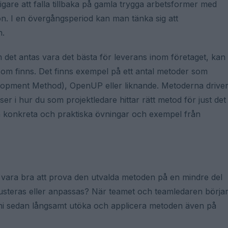
igare att falla tillbaka på gamla trygga arbetsformer med
ion. I en övergångsperiod kan man tänka sig att
n.
 om det antas vara det bästa för leverans inom företaget, kan
r som finns. Det finns exempel på ett antal metoder som
pment Method), OpenUP eller liknande. Metoderna drive
rser i hur du som projektledare hittar rätt metod för just det
a konkreta och praktiska övningar och exempel från
en vara bra att prova den utvalda metoden på en mindre del
justeras eller anpassas? När teamet och teamledaren börja
 ni sedan långsamt utöka och applicera metoden även på