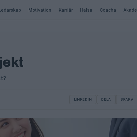
Ledarskap
Motivation
Karriär
Hälsa
Coacha
Akade
jekt
kt?
LINKEDIN
DELA
SPARA