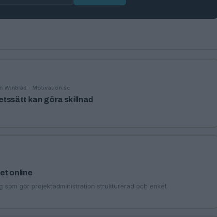
n Winblad - Motivation.se
betssätt kan göra skillnad
tet online
yg som gör projektadministration strukturerad och enkel.