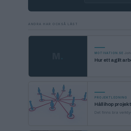
ANDRA HAR OCKSÅ LÄST
·
Joh
M
.
MOTIVATION.SE
Hur ett agilt ar
PROJEKTLEDNING
Håll ihop projek
Det finns bra verkt