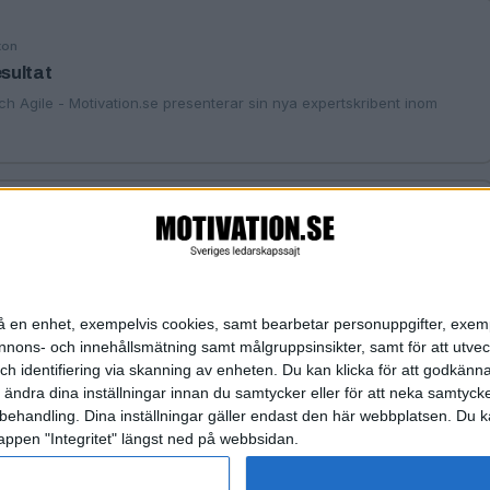
xon
esultat
h Agile - Motivation.se presenterar sin nya expertskribent inom
rida Spikdotter Nilsson
 bred front
räffat författaren, föreläsaren och agile-evangelisten Tomas
n på en enhet, exempelvis cookies, samt bearbetar personuppgifter, exem
ons- och innehållsmätning samt målgruppsinsikter, samt för att utveck
h identifiering via skanning av enheten. Du kan klicka för att godkänn
h ändra dina inställningar innan du samtycker eller för att neka samtyck
behandling. Dina inställningar gäller endast den här webbplatsen. Du kan
appen "Integritet" längst ned på webbsidan.