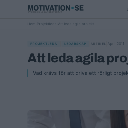
Hem
›
Projektleda
›
Att leda agila projekt
|
|
|
April 2011
PROJEKTLEDA
LEDARSKAP
ARTIKEL
Att leda agila pro
Vad krävs för att driva ett rörligt proje