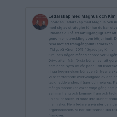
Ledarskap med Magnus och Kim
I podden Ledarskap med Magnus och Ki
med sig av strategier för hur du kan 
utmanas du på ett lättillgängligt sätt at
genom en utveckling som börjar inuti. 
resa mot ett framgångsrikt ledarskap!
'Tidigt på våren 2015 frågade jag Kim om 
Kim, och någon månad senare var vi igång 
Drivkraften från första början var att gö
som hade nytta av vår podd i sitt ledarska
ringa begynnelsen började vår lyssnarskara
Vi är fortfarande överväldigade av den eno
tackmeddelanden, frågor och hejarop. Känsl
många människor växer varje gång som nå
sammanhang och kommer fram och tacka
En sak är säker. Vi hade inte kunnat dr
människor. Flera ledare använder den idag
organisationen. Vi har fortfarande lika rol
framöver.