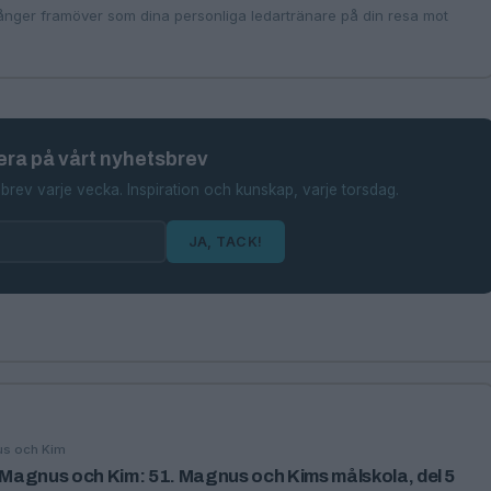
ånger framöver som dina personliga ledartränare på din resa mot
ra på vårt nyhetsbrev
brev varje vecka. Inspiration och kunskap, varje torsdag.
JA, TACK!
us och Kim
agnus och Kim: 51. Magnus och Kims målskola, del 5