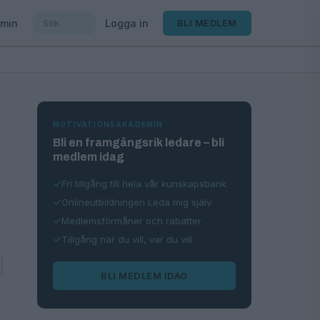
min
Logga in
BLI MEDLEM
MOTIVATIONSAKADEMIN
Bli en framgångsrik ledare – bli
medlem idag
Fri tillgång till hela vår kunskapsbank
Onlineutbildningen Leda mig själv
Medlemsförmåner och rabatter
Tillgång när du vill, var du vill
BLI MEDLEM IDAG