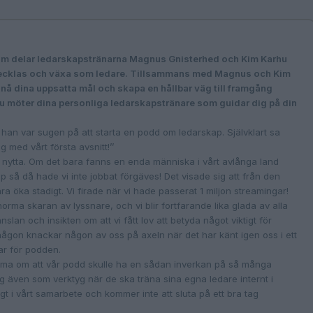
m delar ledarskapstränarna Magnus Gnisterhed och Kim Karhu
utvecklas och växa som ledare. Tillsammans med Magnus och Kim
t nå dina uppsatta mål och skapa en hållbar väg till framgång
Du möter dina personliga ledarskapstränare som guidar dig på din
han var sugen på att starta en podd om ledarskap. Självklart sa
med vårt första avsnitt!’’
ra nytta. Om det bara fanns en enda människa i vårt avlånga land
p så då hade vi inte jobbat förgäves! Det visade sig att från den
 öka stadigt. Vi firade när vi hade passerat 1 miljon streamingar!
rma skaran av lyssnare, och vi blir fortfarande lika glada av alla
an och insikten om att vi fått lov att betyda något viktigt för
gon knackar någon av oss på axeln när det har känt igen oss i ett
r för podden.
ömma om att vår podd skulle ha en sådan inverkan på så många
 även som verktyg när de ska träna sina egna ledare internt i
igt i vårt samarbete och kommer inte att sluta på ett bra tag