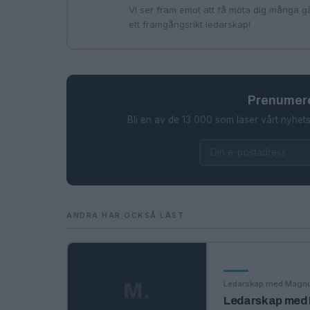
VI ser fram emot att få möta dig många g
ett framgångsrikt ledarskap!
Prenumere
Bli en av de 13 000 som läser vårt nyhets
ANDRA HAR OCKSÅ LÄST
Ledarskap med Magn
M
.
Ledarskap med M