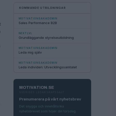
KOMMANDE UTBILDNINGAR
MOTIVATIONSAKADEMIN
Sales Performance B2B
t
å
NEXTLVL
Grundläggande styrelseutbildning
s
MOTIVATIONSAKADEMIN
Leda mig själv
MOTIVATIONSAKADEMIN
Leda individen: Utvecklingssamtalet
MOTIVATION
.
SE
SVERIGES LEDARSKAPSSAJT
Prenumerera på vårt nyhetsbrev
l
Det snygga och innehållsrika
nyhetsbrevet som höjer din torsdag.