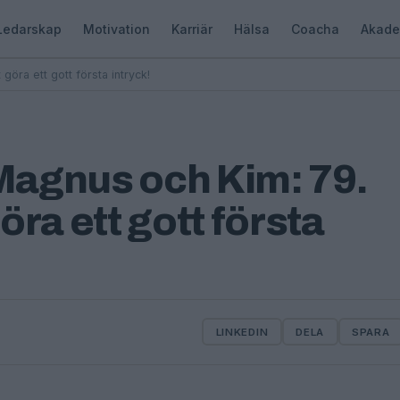
Ledarskap
Motivation
Karriär
Hälsa
Coacha
Akade
ra ett gott första intryck!
agnus och Kim: 79.
ra ett gott första
LINKEDIN
DELA
SPARA