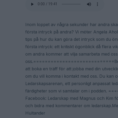
Inom loppet av några sekunder har andra skapa
första intryck på andra? Vi möter Angela Ahola,
tips på hur du kan göra det intryck som du öns
första intryck: ett kritiskt ögonblick då flera
om andra kommer att vilja samarbeta med oss, an
oss.============================Berätta 
att boka en träff för att jobba med din utve
om du vill komma i kontakt med oss. Du kan o
Ledarskapsarenan, ett personligt anpassat led
färdigheter som vi samtalar om i podden
Facebook: Ledarskap med Magnus och Kim för a
och bidra med kommentarer om ledarskap.Med
Hultander