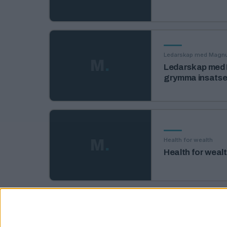
Ledarskap med Magn
M
.
Ledarskap med 
grymma insatser
Health for wealth
M
.
Health for wealt
Health for wealth
M
.