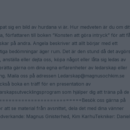
t sig en bild av hurdana vi är. Hur medveten är du om dit
 författaren till boken ”Konsten att göra intryck” för att f
kar på andra. Angela beskriver att allt börjar med ett
 viktiga bedömningar äger rum. Det är den stund då det avgör
ställa eller dejta oss, köpa något eller låta sig ledas av
gärna om dina egna erfarenheter av ledarskap eller
ckling. Maila oss på adressen Ledarskap@magnusochkim.se
ckså boka en träff för en presentation av
arskapsutvecklingsprogram som hjälper dig att träna på de
. =============================Besök oss gärna på
tt se material från avsnittet, dela det med dina vänner
verkande: Magnus Gnisterhed, Kim KarhuTekniker: Danie