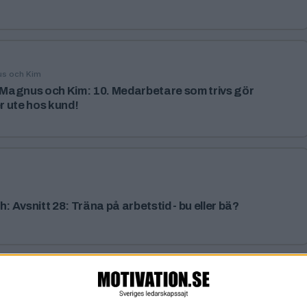
us och Kim
Magnus och Kim: 10. Medarbetare som trivs gör
 ute hos kund!
h: Avsnitt 28: Träna på arbetstid - bu eller bä?