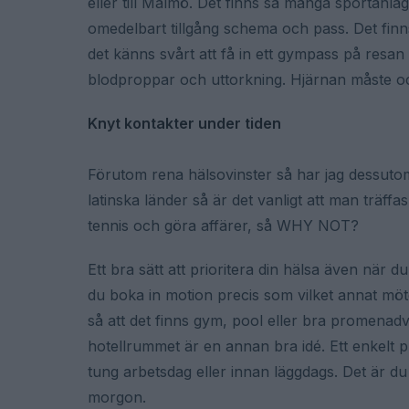
eller till Malmö. Det finns så många sportanl
omedelbart tillgång schema och pass. Det finns
det känns svårt att få in ett gympass på resa
blodproppar och uttorkning. Hjärnan måste ock
Knyt kontakter under tiden
Förutom rena hälsovinster så har jag dessuto
latinska länder så är det vanligt att man träf
tennis och göra affärer, så WHY NOT?
Ett bra sätt att prioritera din hälsa även när du
du boka in motion precis som vilket annat möt
så att det finns gym, pool eller bra promenad
hotellrummet är en annan bra idé. Ett enkelt p
tung arbetsdag eller innan läggdags. Det är 
morgon.