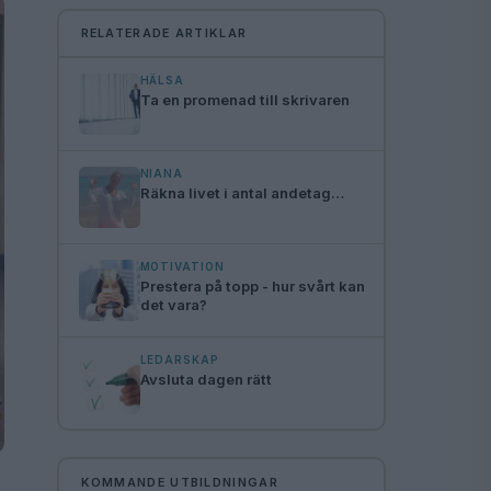
RELATERADE ARTIKLAR
HÄLSA
Ta en promenad till skrivaren
NIANA
Räkna livet i antal andetag…
MOTIVATION
Prestera på topp - hur svårt kan
det vara?
LEDARSKAP
Avsluta dagen rätt
KOMMANDE UTBILDNINGAR