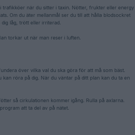
trafikköer när du sitter i taxin. Nötter, frukter eller energy
ats. Om du äter mellanmål ser du till att hålla blodsockret
g låg, trött eller irriterad.
Man torkar ut när man reser i luften.
fundera över vilka val du ska göra för att må som bäst.
du kan röra på dig. När du väntar på ditt plan kan du ta en
fötter så cirkulationen kommer igång. Rulla på axlarna.
rogram att ta del av på nätet.