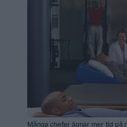
Många chefer ägnar mer tid på re