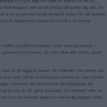
äggningar och gym idag och med din telefon så har du
 motionsappar som på ett smidigt sätt guidar dig rätt. Om
n så är en promenad också värdefull motion för att undvika
så få möjlighet att koppla av och få in ny energi.
m träffat nya affärskontakter under mina gymbesök. I
fas i gymmet och klubben, där man både äter lunch, spelar
 reser är att lägga in passet i din kalender. Helt enkelt ska
e som helst. Det är också bra att stämma av med hotellet
vägar i närheten. Be om en karta. Rörlighetspass på
rogram där du får igång dina leder och stelheter efter en
du värd och du kommer dessutom känna dig piggare nästa