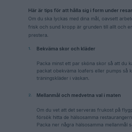
Här är tips för att hålla sig i form under resa
Om du ska lyckas med dina mål, oavsett arbete ell
frisk och sund kropp är grunden till allt och en
prestera.
Bekväma skor och kläder
Packa minst ett par sköna skor så att du 
packat obekväma loafers eller pumps så kom
träningskläder i väskan.
Mellanmål och medvetna val i maten
Om du vet att det serveras frukost på flyg
försök hitta de hälsosamma restaurangerna 
Packa ner några hälsosamma mellanmål så a