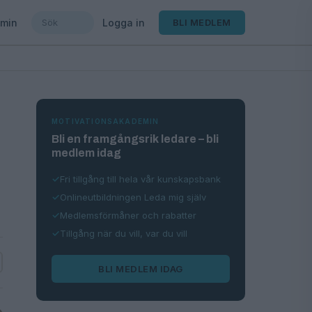
min
Logga in
BLI MEDLEM
MOTIVATIONSAKADEMIN
Bli en framgångsrik ledare – bli
medlem idag
Fri tillgång till hela vår kunskapsbank
Onlineutbildningen Leda mig själv
Medlemsförmåner och rabatter
Tillgång när du vill, var du vill
BLI MEDLEM IDAG