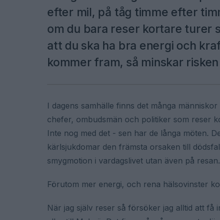
efter mil, på tåg timme efter ti
om du bara reser kortare turer så
att du ska ha bra energi och kra
kommer fram, så minskar risken 
I dagens samhälle finns det många människor so
chefer, ombudsmän och politiker som reser ko
Inte nog med det - sen har de långa möten. De rö
kärlsjukdomar den främsta orsaken till dödsfall
smygmotion i vardagslivet utan även på resan.
Förutom mer energi, och rena hälsovinster ko
När jag själv reser så försöker jag alltid att få