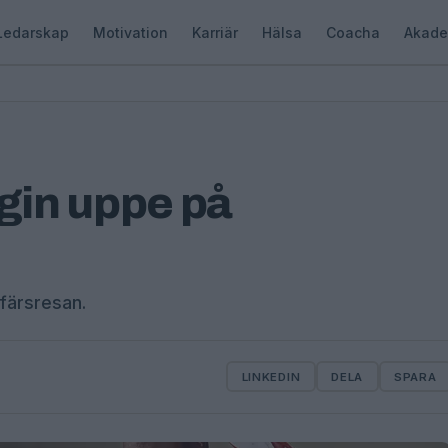
Ledarskap
Motivation
Karriär
Hälsa
Coacha
Akade
rgin uppe på
ffärsresan.
LINKEDIN
DELA
SPARA