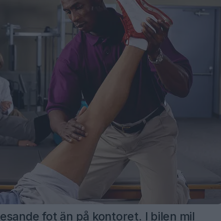
sande fot än på kontoret. I bilen mil