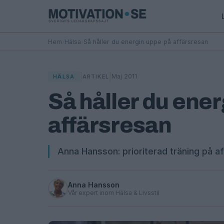
Hem
›
Hälsa
›
Så håller du energin uppe på affärsresan
|
|
Maj 2011
HÄLSA
ARTIKEL
Så håller du ene
affärsresan
Anna Hansson: prioriterad träning på a
Anna Hansson
Vår expert inom Hälsa & Livsstil