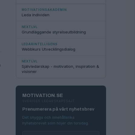
MOTIVATIONSAKADEMIN
Leda individen
NEXTLVL
Grundläggande styrelseutbildning
LEDARINTELLIGENS
Webbkurs Utvecklingsdialog
NEXTLVL
n
Självledarskap - motivation, inspiration &
visioner
MOTIVATION
.
SE
SVERIGES LEDARSKAPSSAJT
Prenumerera på vårt nyhetsbrev
Det snygga och innehållsrika
nyhetsbrevet som höjer din torsdag.