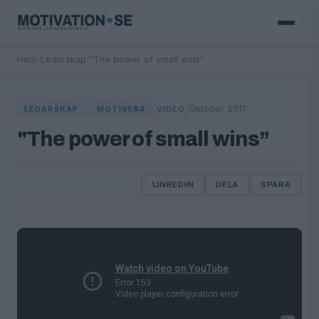
Hem
›
Ledarskap
›
"The power of small wins”
|
|
|
Oktober 2011
LEDARSKAP
MOTIVERA
VIDEO
"The power of small wins”
LINKEDIN
DELA
SPARA