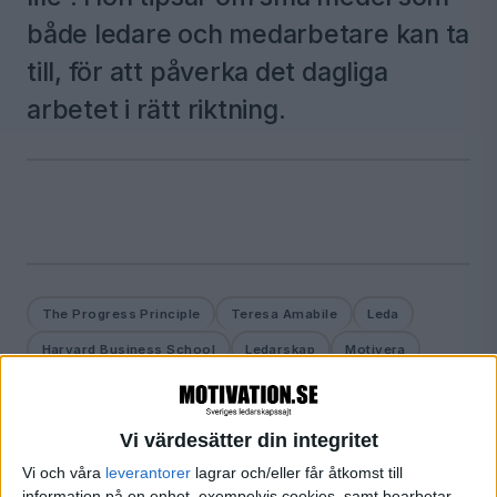
både ledare och medarbetare kan ta
till, för att påverka det dagliga
arbetet i rätt riktning.
The Progress Principle
Teresa Amabile
Leda
Harvard Business School
Ledarskap
Motivera
Motivation
Vi värdesätter din integritet
Vi och våra
leverantorer
lagrar och/eller får åtkomst till
NÄSTA STEG FÖR DIG
information på en enhet, exempelvis cookies, samt bearbetar