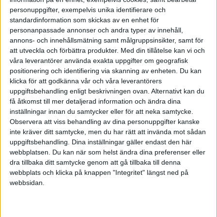
personuppgifter, exempelvis unika identifierare och
standardinformation som skickas av en enhet för
personanpassade annonser och andra typer av innehåll,
annons- och innehållsmätning samt målgruppsinsikter, samt för
att utveckla och förbättra produkter.
Med din tillåtelse kan vi och
våra leverantörer använda exakta uppgifter om geografisk
positionering och identifiering via skanning av enheten. Du kan
klicka för att godkänna vår och våra leverantörers
uppgiftsbehandling enligt beskrivningen ovan. Alternativt kan du
få åtkomst till mer detaljerad information och ändra dina
NEXTLVL
inställningar innan du samtycker eller för att neka samtycke.
Readiness for internationalization
Observera att viss behandling av dina personuppgifter kanske
inte kräver ditt samtycke, men du har rätt att invända mot sådan
uppgiftsbehandling. Dina inställningar gäller endast den här
webbplatsen. Du kan när som helst ändra dina preferenser eller
dra tillbaka ditt samtycke genom att gå tillbaka till denna
Prenumerera på vårt nyhetsbrev
webbplats och klicka på knappen "Integritet" längst ned på
webbsidan.
Bli en av de 13 000 som läser vårt nyhetsbrev varje
vecka. Inspiration och kunskap, varje torsdag.