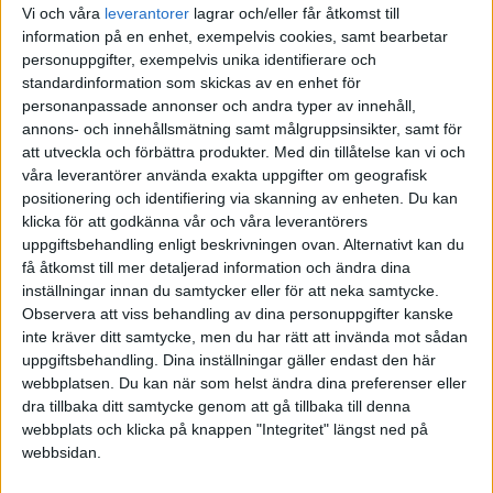
Vi och våra
leverantorer
lagrar och/eller får åtkomst till
åt den negativa verklighetsbeskrivningen. Det kan
information på en enhet, exempelvis cookies, samt bearbetar
därför vara bra att kompensera för denna
personuppgifter, exempelvis unika identifierare och
standardinformation som skickas av en enhet för
"svartmålning" genom att medvetet välja en mer
personanpassade annonser och andra typer av innehåll,
positiv omtolkning av verkligheten.
annons- och innehållsmätning samt målgruppsinsikter, samt för
att utveckla och förbättra produkter.
Med din tillåtelse kan vi och
När man känner starka tvivel på sig själv kan det
våra leverantörer använda exakta uppgifter om geografisk
positionering och identifiering via skanning av enheten. Du kan
vara en god idé att dra sig till minnes och skriva ner
klicka för att godkänna vår och våra leverantörers
saker som man har åstadkommit och känner sig
uppgiftsbehandling enligt beskrivningen ovan. Alternativt kan du
stolt över, gärna sådant som man har gjort under
få åtkomst till mer detaljerad information och ändra dina
inställningar innan du samtycker eller för att neka samtycke.
det senaste året. Man kan också göra en lista över
Observera att viss behandling av dina personuppgifter kanske
de goda egenskaper och färdigheter man har som
inte kräver ditt samtycke, men du har rätt att invända mot sådan
person. Låt dig inte luras av din negativa och
uppgiftsbehandling. Dina inställningar gäller endast den här
webbplatsen. Du kan när som helst ändra dina preferenser eller
vettskrämda hjärna - välj att balansera upp bilden av
dra tillbaka ditt samtycke genom att gå tillbaka till denna
dig själv och din situation, så blir den förmodligen
webbplats och klicka på knappen "Integritet" längst ned på
mer sanningsenlig.
webbsidan.