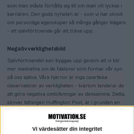
som man måste förhålla sig till om man vill lyckas i
karriären. Den goda nyheten är - som vi har skrivit
om personliga egenskaper så många gånger tidigare
- att självförtroende går att träna upp.
Negativ verklighetsbild
Självförtroendet kan byggas upp genom att vi blir
mer medvetna om de faktorer som formar vår syn
på oss själva. Våra hjärnor är inga opartiska
observatörer av verkligheten - tvärtom tenderar de
att göra negativa omtolkningar av densamma. Detta,
skriver tidningen Huffington Post, är i grunden en
god egenskap som hjälper oss att upptäcka problem
samt undvika faror och risker.
Vi värdesätter din integritet
Problemet är att hjärnan ibland lutar lite för mycket