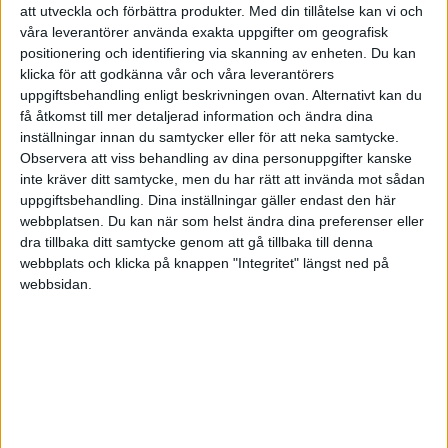
att utveckla och förbättra produkter.
Med din tillåtelse kan vi och
föreslog att jag skulle skriva ”Tidsrapportering” eller
våra leverantörer använda exakta uppgifter om geografisk
”Time reporting” intill fingret.
positionering och identifiering via skanning av enheten. Du kan
klicka för att godkänna vår och våra leverantörers
Och se, folk skrattade igenkännande och flera har
uppgiftsbehandling enligt beskrivningen ovan. Alternativt kan du
få åtkomst till mer detaljerad information och ändra dina
köpt ett sådant finger.
inställningar innan du samtycker eller för att neka samtycke.
Observera att viss behandling av dina personuppgifter kanske
Så vad kan du som företagsledare göra för att
inte kräver ditt samtycke, men du har rätt att invända mot sådan
förbättra inställningen till tidsrapportering?
uppgiftsbehandling. Dina inställningar gäller endast den här
webbplatsen. Du kan när som helst ändra dina preferenser eller
Här har du tre tips:
dra tillbaka ditt samtycke genom att gå tillbaka till denna
webbplats och klicka på knappen "Integritet" längst ned på
Många anställda anser att tidsrapportering tar
webbsidan.
för lång tid. Och de har rätt!
Systemen är ofta omständliga och för
detaljerade.
Åtgärd
: Se till att förenkla och effektivisera med
vettiga gränssnitt, bra tillgänglighet och så lite
informationsplikt som möjligt.