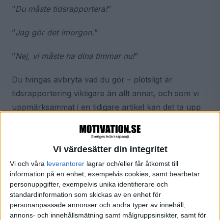
”
Du måste tidsrapportera!
”
”
Jag gör det imorgon.
”
”
Nej, vi måste ha dina timmar nu!
”
Du tvingas avbryta vad du gör – plötsligt är
tidsrapportering viktigare än allt annat, och som vi
uppmärksammat i en tidigare artikel kan det ta upp
till 20 minuter att hitta tillbaka till samma
koncentrationsnivå
efter avbrott.
Vi värdesätter din integritet
Att motståndet mot tidsrapportering är ett generellt
Vi och våra
leverantorer
lagrar och/eller får åtkomst till
problem märks på många sätt, och tar sig många
information på en enhet, exempelvis cookies, samt bearbetar
personuppgifter, exempelvis unika identifierare och
uttryck, till exempel i reaktionerna på
en skulptur
standardinformation som skickas av en enhet för
jag skapat
som visar långfingret i en välkänd gest.
personanpassade annonser och andra typer av innehåll,
Min fru, som för övrigt är vd på ett mindre företag,
annons- och innehållsmätning samt målgruppsinsikter, samt för