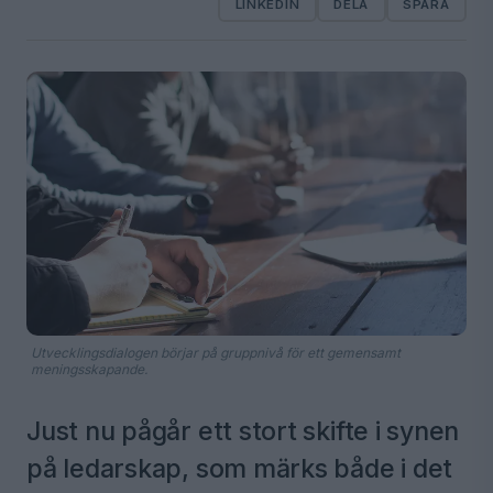
LINKEDIN
DELA
SPARA
Utvecklingsdialogen börjar på gruppnivå för ett gemensamt
meningsskapande.
Just nu pågår ett stort skifte i synen
på ledarskap, som märks både i det