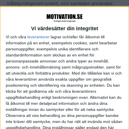
målstyrningsinstrument, och samtalen användes
även för att utvärdera arbetsprestationer och
inventera utbildningsbehov. Eftersom jag varit med
under fyra decennier och skrivit ett antal böcker i
Vi värdesätter din integritet
ämnet kan jag idag konstatera att inställningen till
Vi och våra
leverantorer
lagrar och/eller får åtkomst till
information på en enhet, exempelvis cookies, samt bearbetar
dessa samtal inte har förändrats nämnvärt.
personuppgifter, exempelvis unika identifierare och
standardinformation som skickas av en enhet för
Låt oss omdefiniera utvecklingssamtalet. Och låt
personanpassade annonser och andra typer av innehåll,
samtalet få en renässans.
annons- och innehållsmätning samt målgruppsinsikter, samt för
att utveckla och förbättra produkter.
Med din tillåtelse kan vi och
våra leverantörer använda exakta uppgifter om geografisk
Studie visade var bristen fanns
positionering och identifiering via skanning av enheten. Du kan
klicka för att godkänna vår och våra leverantörers
När jag analyserade mitt material efter att ha utbildat
uppgiftsbehandling enligt beskrivningen ovan. Alternativt kan du
några tusen chefer i utvecklingssamtal under ett
få åtkomst till mer detaljerad information och ändra dina
inställningar innan du samtycker eller för att neka samtycke.
flertal år (1982-2010) framkom tydligt att fokus för
Observera att viss behandling av dina personuppgifter kanske
samtalen var ett GÖRA-perspektiv, emedan
inte kräver ditt samtycke, men du har rätt att invända mot sådan
chefernas frågor till mig för att uppnå både kvalitet i
uppgiftsbehandling. Dina inställningar gäller endast den här