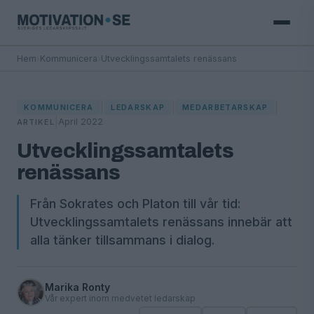
Hem
›
Kommunicera
›
Utvecklingssamtalets renässans
|
|
|
KOMMUNICERA
LEDARSKAP
MEDARBETARSKAP
|
April 2022
ARTIKEL
Utvecklingssamtalets
renässans
Från Sokrates och Platon till vår tid:
Utvecklingssamtalets renässans innebär att
alla tänker tillsammans i dialog.
Marika Ronty
Vår expert inom medvetet ledarskap