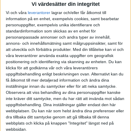
Vi värdesätter din integritet
Vi och våra
leverantorer
lagrar och/eller får åtkomst till
information på en enhet, exempelvis cookies, samt bearbetar
personuppgifter, exempelvis unika identifierare och
standardinformation som skickas av en enhet för
personanpassade annonser och andra typer av innehåll,
annons- och innehållsmätning samt målgruppsinsikter, samt för
att utveckla och förbättra produkter.
Med din tillåtelse kan vi och
våra leverantörer använda exakta uppgifter om geografisk
positionering och identifiering via skanning av enheten. Du kan
Downsizing – hinn ikapp dig själv
klicka för att godkänna vår och våra leverantörers
uppgiftsbehandling enligt beskrivningen ovan. Alternativt kan du
Lena Mangell
få åtkomst till mer detaljerad information och ändra dina
2018 kanske blir året då vi börjar prioritera att ses i
inställningar innan du samtycker eller för att neka samtycke.
verkligheten!
Observera att viss behandling av dina personuppgifter kanske
inte kräver ditt samtycke, men du har rätt att invända mot sådan
uppgiftsbehandling. Dina inställningar gäller endast den här
webbplatsen. Du kan när som helst ändra dina preferenser eller
dra tillbaka ditt samtycke genom att gå tillbaka till denna
webbplats och klicka på knappen "Integritet" längst ned på
webbsidan.