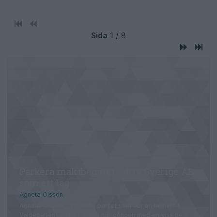
Sida
1 / 8
Parkera maktbegäret - driv Sverige AB
som ett lag
Agneta Olsson
Agneta Olsson: ”Var finns partiet som ser en helhet?
Valdebatten är slut för den här gången med en viss besk …