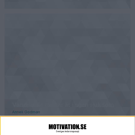
Vandrande tankar är ingen sjukdom
Anneli Godman