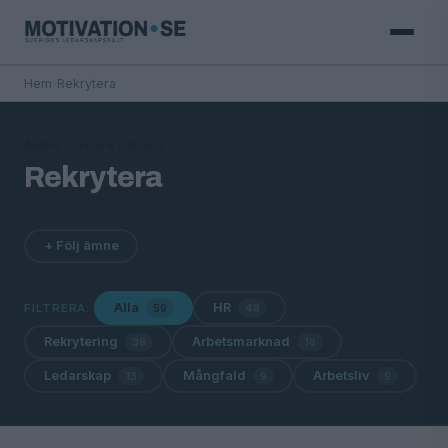
Hem
›
Rekrytera
ÄMNE · 59 ARTIKLAR
Rekrytera
+ Följ ämne
Alla
HR
FILTRERA:
59
48
Rekrytering
Arbetsmarknad
38
16
Ledarskap
Mångfald
Arbetsliv
13
9
9