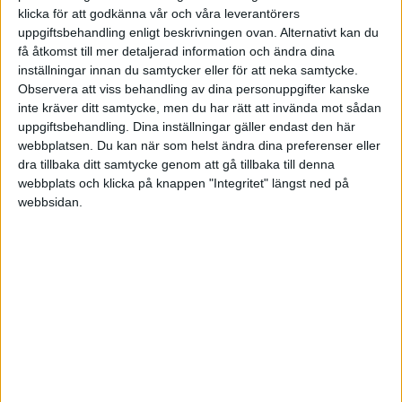
·
Henrik Heslyk
REKRYTERA
klicka för att godkänna vår och våra leverantörers
uppgiftsbehandling enligt beskrivningen ovan. Alternativt kan du
Rekryteringsprocessens
få åtkomst till mer detaljerad information och ändra dina
framgångsfaktorer
inställningar innan du samtycker eller för att neka samtycke.
Talent Management
Observera att viss behandling av dina personuppgifter kanske
inte kräver ditt samtycke, men du har rätt att invända mot sådan
uppgiftsbehandling. Dina inställningar gäller endast den här
webbplatsen. Du kan när som helst ändra dina preferenser eller
·
Henrik Heslyk
REKRYTERA
dra tillbaka ditt samtycke genom att gå tillbaka till denna
Välj varandra i
webbplats och klicka på knappen "Integritet" längst ned på
rekryteringsprocessen
webbsidan.
Talent Management, del 4
·
Henrik Heslyk
REKRYTERA
Välj - och bli vald - av din
medarbetarmålgrupp
Talent Management, del 3: Råd för
organisationer som söker