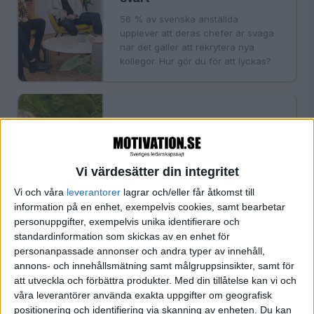
56 % av svenska anställda
upplever att deras chefer är svaga
när det gäller att rekrytera nya
kollegor. Hur gör du för att lyckas?
·
Podium
REKRYTERA
Det krävs nytänk för att
lyckas behålla unga
talanger
Vi värdesätter din integritet
Anne-Sofie Risåsen, Nordenchef
Vi och våra
leverantorer
lagrar och/eller får åtkomst till
på Cognizant: I framtiden kommer
information på en enhet, exempelvis cookies, samt bearbetar
det att vara mycket viktigt för
personuppgifter, exempelvis unika identifierare och
arbetsgivare att skapa arbeten som
standardinformation som skickas av en enhet för
ligger i linje med de anställdas egna
personanpassade annonser och andra typer av innehåll,
värderingar.
annons- och innehållsmätning samt målgruppsinsikter, samt för
att utveckla och förbättra produkter.
Med din tillåtelse kan vi och
våra leverantörer använda exakta uppgifter om geografisk
positionering och identifiering via skanning av enheten. Du kan