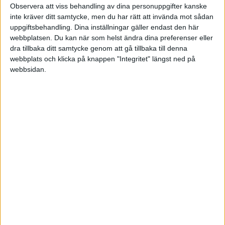
Observera att viss behandling av dina personuppgifter kanske
inte kräver ditt samtycke, men du har rätt att invända mot sådan
·
Einar Wiman
DIGITALISERING
uppgiftsbehandling. Dina inställningar gäller endast den här
Säkra produktiviteten i ett
webbplatsen. Du kan när som helst ändra dina preferenser eller
digitalt arbetsliv
dra tillbaka ditt samtycke genom att gå tillbaka till denna
Digitalt ledarskap, del 2:
webbplats och klicka på knappen "Integritet" längst ned på
Produktivitet.
webbsidan.
·
Podium
DIGITALISERING
Chefen behöver kunna det
som maskinerna inte kan
Kicki Molin och Gunnar von Koch,
Yesbox Solutions: Det finns tre
tydliga chefsgrupper post corona –
de troende, de oroliga och de
ödmjuka.