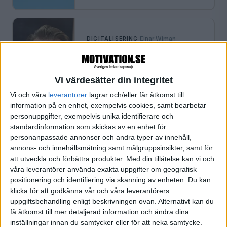
·
Einar Wiman
DIGITALISERING
De vill göra
ledarskapsträningen
tillgänglig för fler
Vi värdesätter din integritet
Det digitala verktyget Growloop
Vi och våra
leverantorer
lagrar och/eller får åtkomst till
”demokratiserar” ledarutvecklingen
information på en enhet, exempelvis cookies, samt bearbetar
– med hjälp av AI och digitalisering.
personuppgifter, exempelvis unika identifierare och
standardinformation som skickas av en enhet för
personanpassade annonser och andra typer av innehåll,
annons- och innehållsmätning samt målgruppsinsikter, samt för
·
Einar Wiman
DIGITALISERING
att utveckla och förbättra produkter.
Med din tillåtelse kan vi och
Vilka trender dominerar
våra leverantörer använda exakta uppgifter om geografisk
2022?
positionering och identifiering via skanning av enheten. Du kan
klicka för att godkänna vår och våra leverantörers
Ledarskapet spelar en viktig roll i ett
uppgiftsbehandling enligt beskrivningen ovan. Alternativt kan du
alltmer komplext arbetsliv.
få åtkomst till mer detaljerad information och ändra dina
inställningar innan du samtycker eller för att neka samtycke.