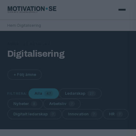
Hem
›
Digitalisering
ÄMNE · 47 ARTIKLAR
Digitalisering
+ Följ ämne
Alla
Ledarskap
FILTRERA:
47
27
Nyheter
Arbetsliv
8
7
Digitalt ledarskap
Innovation
HR
7
7
7