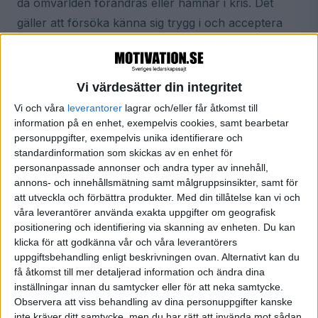
då omvärlden förändras eller hamnar i kris. Det
gäller att försöka känna sig trygg i och acceptera
osäkerheten, säger hon.
”Humanistiskt ledarskap smittar”
Vi värdesätter din integritet
Vi och våra
leverantorer
lagrar och/eller får åtkomst till
Mia Brunell Livfors är uppväxt i Dalarna, men
information på en enhet, exempelvis cookies, samt bearbetar
började tidigt längta efter de större utmaningarna
personuppgifter, exempelvis unika identifierare och
och sammanhangen. Hon ”tog studenten på
standardinformation som skickas av en enhet för
personanpassade annonser och andra typer av innehåll,
fredagen och flyttade till Stockholm”, berättar hon.
annons- och innehållsmätning samt målgruppsinsikter, samt för
Väl där sökte hon fyra olika utbildningar på
att utveckla och förbättra produkter.
Med din tillåtelse kan vi och
universitetet, men valde till slut ekonomlinjen. Efter
våra leverantörer använda exakta uppgifter om geografisk
positionering och identifiering via skanning av enheten. Du kan
studierna inledde hon en karriärresa som började i
klicka för att godkänna vår och våra leverantörers
finansbranschen och fortsatte med diverse
uppgiftsbehandling enligt beskrivningen ovan. Alternativt kan du
chefsjobb inom MTG och Kinnevik, där hon var vd
få åtkomst till mer detaljerad information och ändra dina
inställningar innan du samtycker eller för att neka samtycke.
2006-2014, innan hon 2015 tillträdde som vd för
Observera att viss behandling av dina personuppgifter kanske
Axel Johnson.
inte kräver ditt samtycke, men du har rätt att invända mot sådan