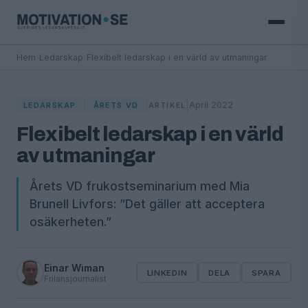
Hem
›
Ledarskap
›
Flexibelt ledarskap i en värld av utmaningar
|
|
|
April 2022
LEDARSKAP
ÅRETS VD
ARTIKEL
Flexibelt ledarskap i en värld
av utmaningar
Årets VD frukostseminarium med Mia
Brunell Livfors: ”Det gäller att acceptera
osäkerheten.”
Einar Wiman
LINKEDIN
DELA
SPARA
Frilansjournalist